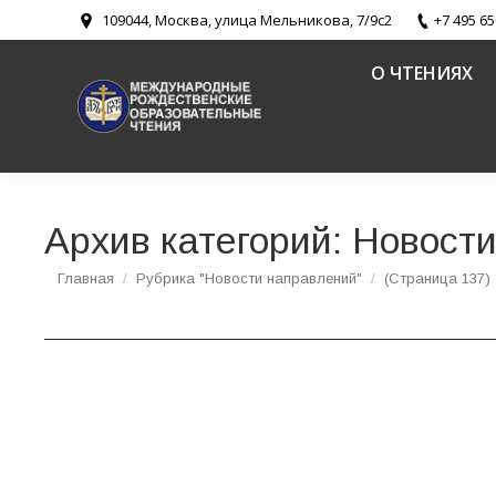
109044, Москва, улица Мельникова, 7/9с2
+7 495 65
О ЧТЕНИЯХ
Архив категорий:
Новости
Вы здесь:
Главная
Рубрика "Новости направлений"
(Страница 137)
Официальный доклад Патриаршей комиссии 
Новости направлений
,
Роль Русской Православной Церкви в
Автор:
Патриаршая комиссия по вопросам семьи, защиты ма