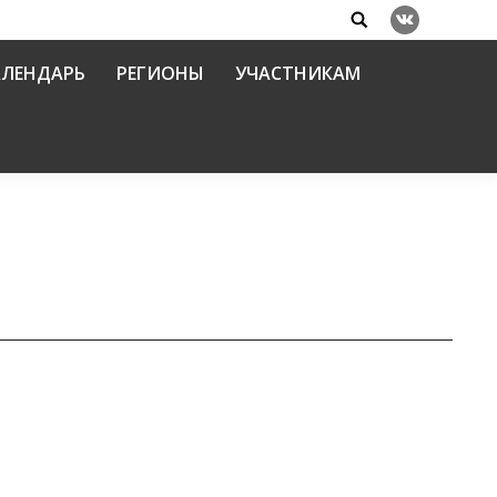
Search:
Вконтакте
АЛЕНДАРЬ
РЕГИОНЫ
УЧАСТНИКАМ
ащите семьи и материнства (документы)