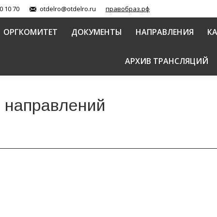
0 10 70
otdelro@otdelro.ru
правобраз.рф
ОРГКОМИТЕТ
ДОКУМЕНТЫ
НАПРАВЛЕНИЯ
К
АРХИВ ТРАНСЛЯЦИЙ
 направлений
по вопросам семьи, защиты материнства и детства
 защите семьи и материнства
,
Роль Русской Православной Церкви в з
теринства и детства
18.02.2016