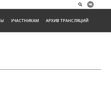
Search:
Вконтакте
НЫ
УЧАСТНИКАМ
АРХИВ ТРАНСЛЯЦИЙ
ЯНВ
ходит фотовыставка «Радость Веры»
28
ЯНВ
тринский Серафим возглавил работу коллегии
28