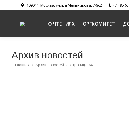
109044, Москва, улица Мельникова, 7/9с2
+7 495 65
О ЧТЕНИЯХ
ОРГКОМИТЕТ
Д
Архив новостей
Вы здесь:
Главная
Архив новостей
Страница 64
Прошла секция «Служение милосердия в России
Председатель Синодального отдела по делам 
специалистов по федеральным округам