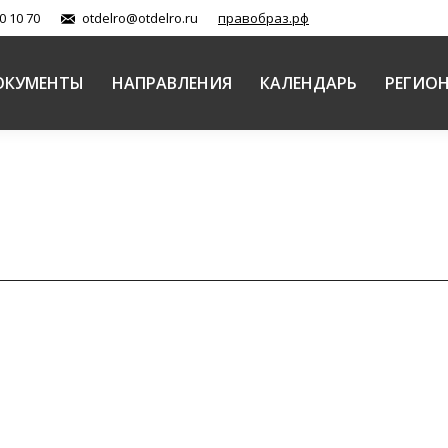
0 10 70
otdelro@otdelro.ru
правобраз.рф
ОКУМЕНТЫ
НАПРАВЛЕНИЯ
КАЛЕНДАРЬ
РЕГИО
ЯНВ
. Наследие, преемственность, инновации».
Про
28
молодежи Русской Православной Церкви епископ Ис