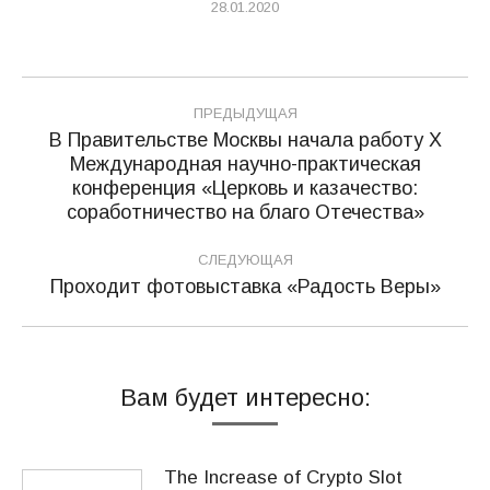
28.01.2020
Навигация
ПРЕДЫДУЩАЯ
по
В Правительстве Москвы начала работу X
Международная научно-практическая
записям
Предыдущая
конференция «Церковь и казачество:
запись:
соработничество на благо Отечества»
СЛЕДУЮЩАЯ
Проходит фотовыставка «Радость Веры»
Следующая
запись:
Вам будет интересно:
The Increase of Crypto Slot