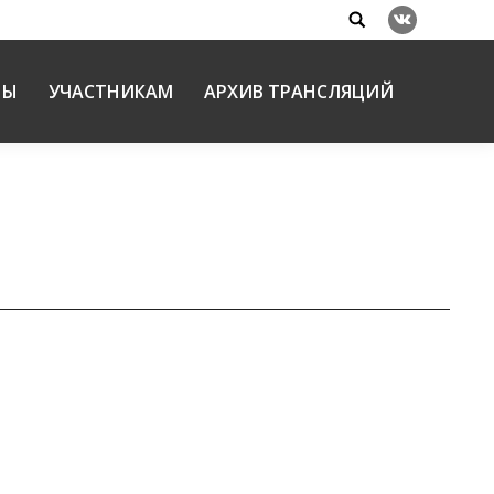
Search:
Вконтакте
НЫ
УЧАСТНИКАМ
АРХИВ ТРАНСЛЯЦИЙ
ФЕВ
еставрации»
10