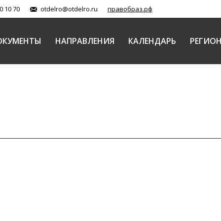
0 10 70
otdelro@otdelro.ru
правобраз.рф
ОКУМЕНТЫ
НАПРАВЛЕНИЯ
КАЛЕНДАРЬ
РЕГИО
ФЕВ
оспитание. Театр»
10
ия «Культура и искусство в годы войны. Вопросы р