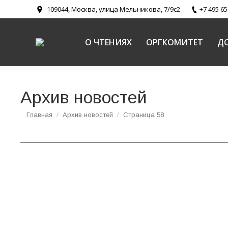
109044, Москва, улица Мельникова, 7/9с2
+7 495 65
О ЧТЕНИЯХ
ОРГКОМИТЕТ
Д
Архив новостей
Вы здесь:
Главная
Архив новостей
Страница 58
Состоялось заседание секции «Православие. В
В рамках Рождественских чтений работала секц