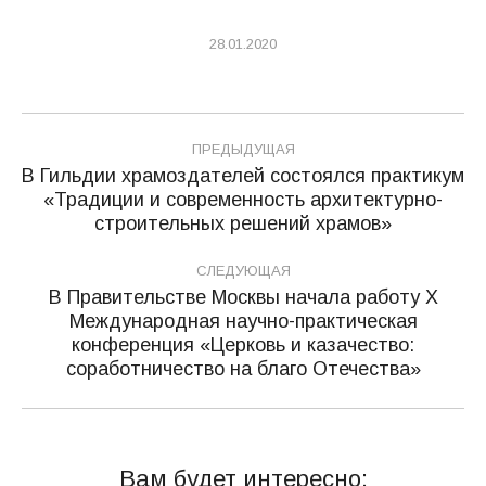
28.01.2020
Навигация
ПРЕДЫДУЩАЯ
по
В Гильдии храмоздателей состоялся практикум
«Традиции и современность архитектурно-
Предыдущая
записям
строительных решений храмов»
запись:
СЛЕДУЮЩАЯ
В Правительстве Москвы начала работу X
Международная научно-практическая
Следующая
конференция «Церковь и казачество:
запись:
соработничество на благо Отечества»
Вам будет интересно: