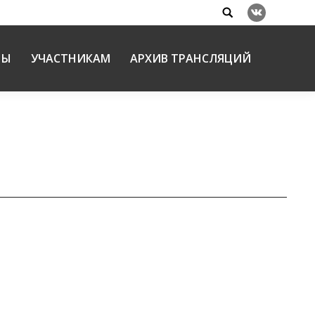
Search:
Вконтакте
НЫ
УЧАСТНИКАМ
АРХИВ ТРАНСЛЯЦИЙ
ЯНВ
вно-общественных отношений: электронные
21
ЯНВ
ие и теоретические вопросы православной