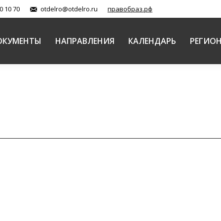
0 10 70
otdelro@otdelro.ru
правобраз.рф
ОКУМЕНТЫ
НАПРАВЛЕНИЯ
КАЛЕНДАРЬ
РЕГИО
ожные вопросы церковно-государственных и церко
актика современной Церкви» рассмотрит практическ