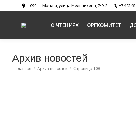
109044, Москва, улица Мельникова, 7/9с2
+7 495 65
О ЧТЕНИЯХ
ОРГКОМИТЕТ
Д
Архив новостей
Вы здесь:
Главная
Архив новостей
Страница 108
В Общественной Палате РФ прошла секция «Сл
документы, ювенальная юстиция»
Конференция «Святоотеческая психология и пр