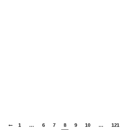
Парламентских встреч
ЯНВ
29
Святейший Патриарх Кирилл принял участие в
XIV Рождественских Парламентских встречах в
Совете Федерации
1
…
6
7
8
9
10
…
121