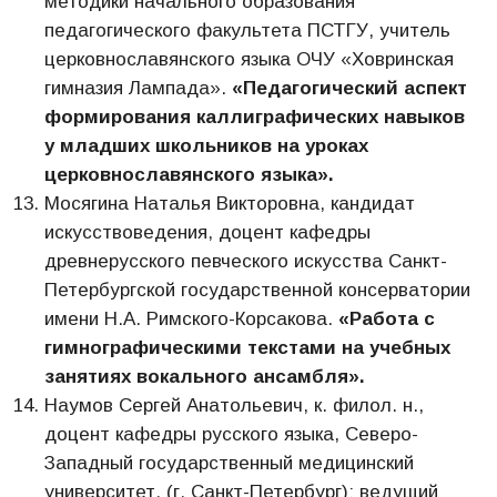
методики начального образования
педагогического факультета ПСТГУ, учитель
церковнославянского языка ОЧУ «Ховринская
гимназия Лампада».
«Педагогический аспект
формирования каллиграфических навыков
у младших школьников на уроках
церковнославянского языка».
Мосягина Наталья Викторовна, кандидат
искусствоведения, доцент кафедры
древнерусского певческого искусства Санкт-
Петербургской государственной консерватории
имени Н.А. Римского-Корсакова.
«Работа с
гимнографическими текстами на учебных
занятиях вокального ансамбля».
Наумов Сергей Анатольевич, к. филол. н.,
доцент кафедры русского языка, Северо-
Западный государственный медицинский
университет, (г. Санкт-Петербург); ведущий