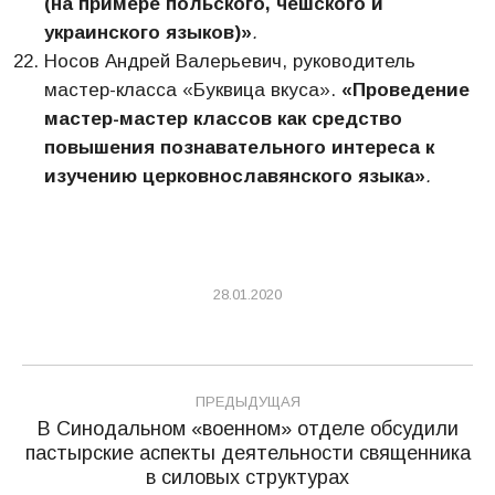
(на примере польского, чешского и
украинского языков)»
.
Носов Андрей Валерьевич, руководитель
мастер-класса «Буквица вкуса».
«Проведение
мастер-мастер классов как средство
повышения познавательного интереса к
изучению церковнославянского языка»
.
28.01.2020
Навигация
ПРЕДЫДУЩАЯ
по
В Синодальном «военном» отделе обсудили
пастырские аспекты деятельности священника
Предыдущая
записям
в силовых структурах
запись: