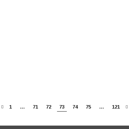
VII Международных Рождественских образовательн
VII Международных Рождественских образовательны
МАР
народных Рождественских образовательных чтений
12
1
…
71
72
73
74
75
…
121