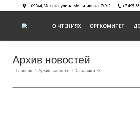
109044, Москва, улица Мельникова, 7/9с2
+7 495 65
О ЧТЕНИЯХ
ОРГКОМИТЕТ
Д
Архив новостей
Вы здесь:
Главная
Архив новостей
Страница 73
В Отделе внешних церковных связей Московско
борьбе с ВИЧ/СПИДом»
В Москве пройдет круглый стол, посвященный 