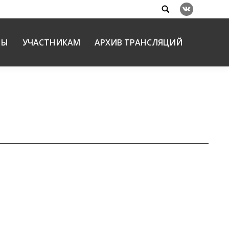
Search:
Вконтакте
НЫ
УЧАСТНИКАМ
АРХИВ ТРАНСЛЯЦИЙ
ЯНВ
усской Православной Церкви в профилактике и
21
ЯНВ
лавной Церкви