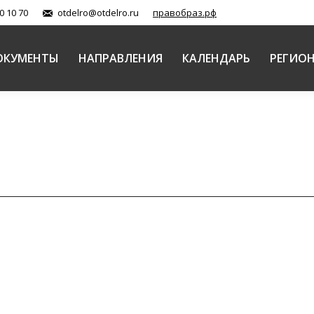
0 10 70
otdelro@otdelro.ru
правобраз.рф
ОКУМЕНТЫ
НАПРАВЛЕНИЯ
КАЛЕНДАРЬ
РЕГИО
го Патриархата состоится круглый стол «Участие Р
проблемам старообрядных приходов Русской Правос