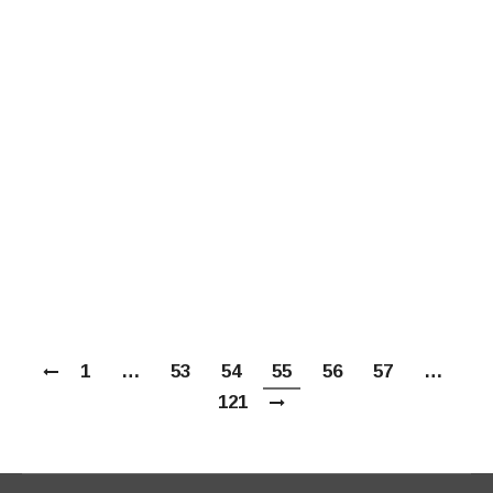
Итоговый документ XXVIII Международных
Рождественских образовательных чтений
«Великая Победа: наследие и наследники»
МАР
Утверждены тема и сроки проведения XXIX
12
Международных Рождественских
образовательных чтений
1
…
53
54
55
56
57
…
121