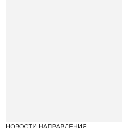
СВО
Итоговый документ Направления
«Взаимодействие Церкви с
Вооруженными Силами и
правоохранительными органами»
В рамках XXXIV Международных
Рождественских чтений состоялись
мероприятия направления
«Взаимодействие Церкви с
Вооруженными Силами»
ПРОГРАММА НАПРАВЛЕНИЯ
«ВЗАИМОДЕЙСТВИЕ ЦЕРКВИ С
ВООРУЖЕННЫМИ СИЛАМИ И
ПРАВООХРАНИТЕЛЬНЫМИ ОРГАНАМИ»
2026
НОВОСТИ НАПРАВЛЕНИЯ