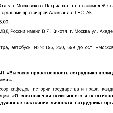
Отдела Московского Патриархата по взаимодейств
 органами протоиерей Александр ШЕСТАК.
8.00.
МВД России имени В.Я. Кикотя, г. Москва ул. Акад
нтра, автобусы №№196, 250, 699 до ост. «Москов
АН:
«Высокая нравственность сотрудника полиц
зма».
ор кафедры истории государства и права, канд
иции:
«О соотношении позитивного и негативно
 духовное состояние личности сотрудника орг