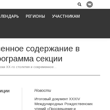
Search:
Вконтакте
АЛЕНДАРЬ
РЕГИОНЫ
УЧАСТНИКАМ
венное содержание в
рограмма секции
оки ХХ-го столетия и современное…
Новости
лиции
Итоговый документ XXХIV
Международных Рождественских
чтений «Просвещение и