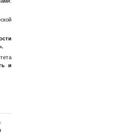
ами:
ской
ости
».
тета
ть и
Я
я