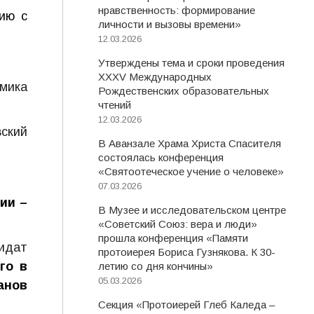
нравственность: формирование
ию с
личности и вызовы времени»
12.03.2026
Утверждены тема и сроки проведения
XXXV Международных
емика
Рождественских образовательных
чтений
12.03.2026
ский
В Аванзале Храма Христа Спасителя
состоялась конференция
«Святоотеческое учение о человеке»
07.03.2026
ии –
В Музее и исследовательском центре
«Советский Союз: вера и люди»
прошла конференция «Памяти
идат
протоиерея Бориса Гузнякова. К 30-
го в
летию со дня кончины»
05.03.2026
анов
Секция «Протоиерей Глеб Каледа –