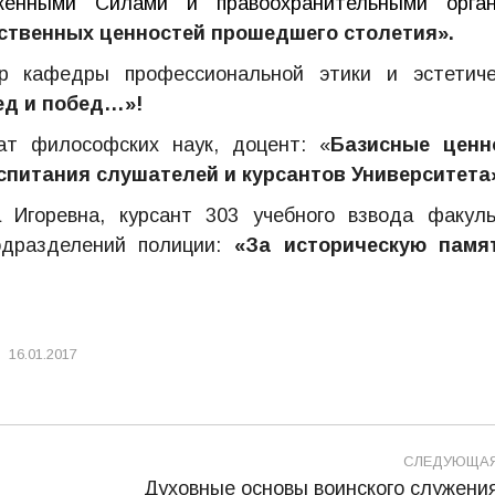
женными Силами и правоохранительными орган
ственных ценностей прошедшего столетия».
р кафедры профессиональной этики и эстетиче
ед и побед…»!
ат философских наук, доцент: «
Базисные ценн
спитания слушателей и курсантов Университета
Игоревна, курсант 303 учебного взвода факуль
одразделений полиции:
«За историческую памя
16.01.2017
СЛЕДУЮЩА
Духовные основы воинского служени