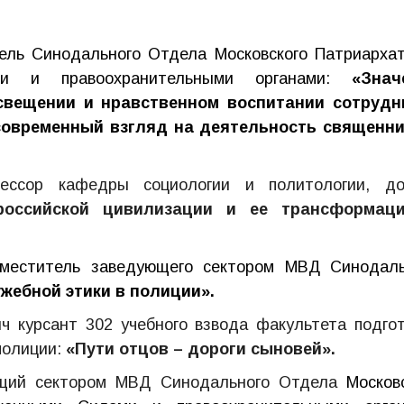
ль Синодального Отдела Московского Патриархат
и и правоохранительными органами:
«Знач
свещении и нравственном воспитании
сотрудн
 современный взгляд на деятельность священни
ссор кафедры социологии и политологии, до
российской цивилизации и ее трансформац
меститель заведующего сектором МВД
Синодаль
ебной этики в полиции».
 курсант 302 учебного взвода факультета подгот
полиции:
«Пути отцов – дороги сыновей».
ющий сектором МВД Синодального Отдела
Москов