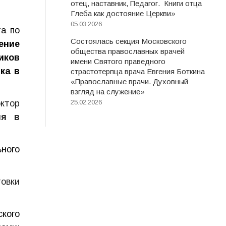
отец, наставник, Педагог. Книги отца
Глеба как достояние Церкви»
05.03.2026
а по
Состоялась секция Московского
ение
общества православных врачей
иков
имени Святого праведного
ка в
страстотерпца врача Евгения Боткина
«Православные врачи. Духовный
взгляд на служение»
ктор
25.02.2026
ия в
ного
овки
ского