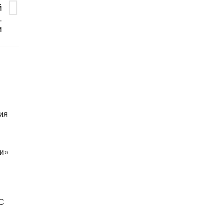
й
.
и
ия
и»
С