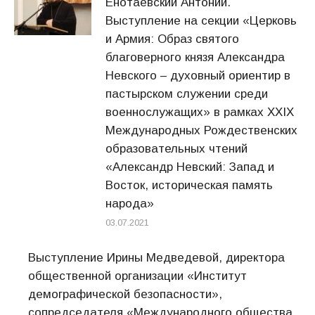
Енотаевский Антоний.
Выступление на секции «Церковь
и Армия: Образ святого
благоверного князя Александра
Невского – духовный ориентир в
пастырском служении среди
военнослужащих» в рамках ХХIХ
Международных Рождественских
образовательных чтений
«Александр Невский: Запад и
Восток, историческая память
народа»
03.07.2021
Выступление Ирины Медведевой, директора
общественной организации «Институт
демографической безопасности»,
сопредседателя «Международного общества