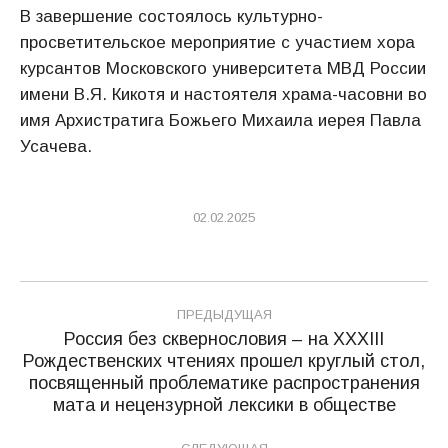
В завершение состоялось культурно-
просветительское мероприятие с участием хора
курсантов Московского университета МВД России
имени В.Я. Кикотя и настоятеля храма-часовни во
имя Архистратига Божьего Михаила иерея Павла
Усачева.
02.02.2025
Навигация
ПРЕДЫДУЩАЯ
по
Россия без сквернословия – на XXХIII
Рождественских чтениях прошел круглый стол,
записям
Предыдущая
посвященный проблематике распространения
запись:
мата и нецензурной лексики в обществе