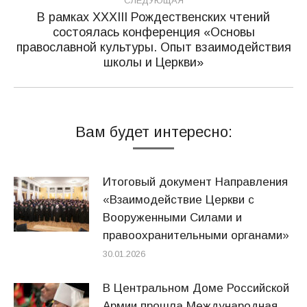
СЛЕДУЮЩАЯ
В рамках XXXIII Рождественских чтений
состоялась конференция «Основы
Следующая
православной культуры. Опыт взаимодействия
запись:
школы и Церкви»
Вам будет интересно:
Итоговый документ Направления
«Взаимодействие Церкви с
Вооруженными Силами и
правоохранительными органами»
30.01.2026
В Центральном Доме Российской
Армии прошла Международная