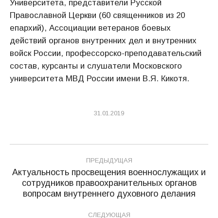
Университета, представители Русской
Православной Церкви (60 священников из 20
епархий), Ассоциации ветеранов боевых
действий органов внутренних дел и внутренних
войск России, профессорско-преподавательский
состав, курсанты и слушатели Московского
университета МВД России имени В.Я. Кикотя.
31.01.2019
Навигация
ПРЕДЫДУЩАЯ
по
Актуальность просвещения военнослужащих и
сотрудников правоохранительных органов
Предыдущая
записям
вопросам внутреннего духовного делания
запись:
СЛЕДУЮЩАЯ