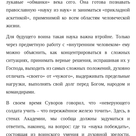
лукавые «обманки» века сего. Она готова познавать
православную «науку из наук» и заниматься «прикладной
аскетикой», применимой ко всем областям человеческой
жизни.
Для будущего воина такая наука важна втройне. Только
через предметную работу с «внутренним человеком» ему
можно объяснить, как концентрироваться в сложных
ситуациях, принимать верные решения, испрашивая их у
Господа, выходить из самых сложных положений, духовно
отличать «своего» от «чужого», выдерживать предельные
нагрузки, выполнять свой долг перед Богом, народом и
командирами.
В своем время Суворов говорил, что «неверующего
солдата учить – что пережжённое железо точить». Здесь, в
стенах Академии, мы сообща должны задуматься и
ответить, наконец, на вопрос: где та «наука побеждать»,
состоящая из воинского умения и духовной зрелости,