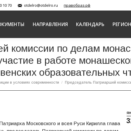
0 10 70
otdelro@otdelro.ru
правобраз.рф
ОКУМЕНТЫ
НАПРАВЛЕНИЯ
КАЛЕНДАРЬ
РЕГИО
й комиссии по делам мона
участие в работе монашеск
енских образовательных ч
иции в условиях современности
Председатель Патриаршей комисс
Я
3
Патриарха Московского и всея Руси Кирилла глава