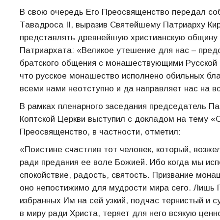
В свою очередь Его Преосвященство передал со
Тавадроса II, выразив Святейшему Патриарху Ки
представлять древнейшую христианскую общину 
Патриархата: «Великое утешение для нас – пред
братского общения с монашествующими Русской 
что русское монашество исполнено обильных бла
всеми нами неотступно и да направляет нас на в
В рамках пленарного заседания председатель П
Коптской Церкви выступил с докладом на тему «О
Преосвященство, в частности, отметил:
«Поистине счастлив тот человек, который, возж
ради предания ее воле Божией. Ибо когда мы ис
спокойствие, радость, святость. Призвание мона
оно непостижимо для мудрости мира сего. Лишь 
избранных Им на сей узкий, подчас тернистый и с
в миру ради Христа, теряет для него всякую ценно