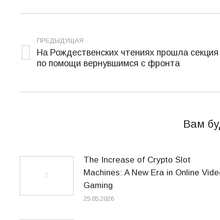
Навигация
по
ПРЕДЫДУЩАЯ
На Рождественских чтениях прошла секция
записям
Предыдущая
по помощи вернувшимся с фронта
запись:
Вам бу
The Increase of Crypto Slot
Machines: A New Era in Online Vide
Gaming
25.05.2026