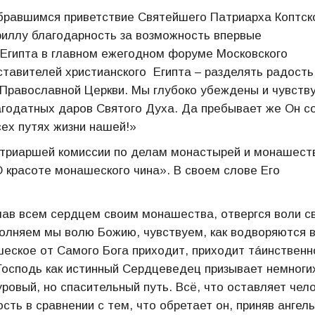
бравшимся приветствие Святейшего Патриарха Коптск
риллу благодарность за возможность впервые
Египта в главном ежегодном форуме Московского
ставителей христианского Египта – разделять радость
Православной Церкви. Мы глубоко убеждены и чувств
годатных даров Святого Духа. Да пребывает же Он с
сех путях жизни нашей!»
атриаршей комиссии по делам монастырей и монашест
 красоте монашеского чина». В своем слове Его
елав всем сердцем своим монашества, отвергся воли с
полняем мы волю Божию, чувствуем, как водворяются в
шеское от Самого Бога приходит, приходит тáинственно
Господь как истинный Сердцеведец призывает немноги
уровый, но спасительный путь. Всё, что оставляет чел
сть в сравнении с тем, что обретает он, приняв ангел