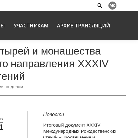
Search:
Вконтакте
НЫ
УЧАСТНИКАМ
АРХИВ ТРАНСЛЯЦИЙ
стырей и монашества
ого направления XXXIV
тений
ии по делам…
Новости
НВ
Итоговый документ XXХIV
1
Международных Рождественских
чтений «Просвещение и