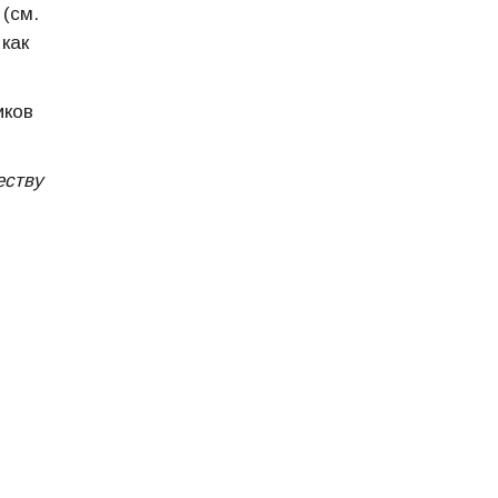
 (см.
 как
иков
еству