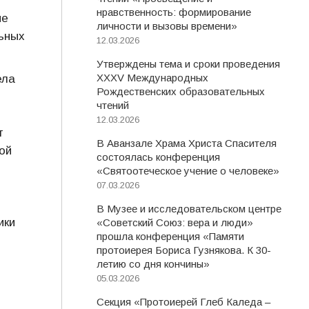
нравственность: формирование
ие
личности и вызовы времени»
ьных
12.03.2026
Утверждены тема и сроки проведения
XXXV Международных
ела
Рождественских образовательных
чтений
12.03.2026
т
В Аванзале Храма Христа Спасителя
ой
состоялась конференция
«Святоотеческое учение о человеке»
07.03.2026
В Музее и исследовательском центре
ики
«Советский Союз: вера и люди»
прошла конференция «Памяти
протоиерея Бориса Гузнякова. К 30-
летию со дня кончины»
05.03.2026
Секция «Протоиерей Глеб Каледа –