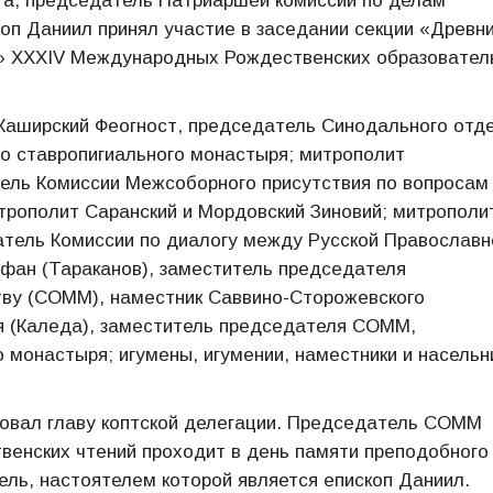
та, председатель Патриаршей комиссии по делам
оп Даниил принял участие в заседании секции «Древн
и» XXXIV Международных Рождественских образовател
 Каширский Феогност, председатель Синодального отд
о ставропигиального монастыря; митрополит
тель Комиссии Межсоборного присутствия по вопросам
трополит Саранский и Мордовский Зиновий; митрополи
атель Комиссии по диалогу между Русской Православн
фан (Тараканов), заместитель председателя
ву (СОММ), наместник Саввино-Сторожевского
я (Каледа), заместитель председателя СОММ,
 монастыря; игумены, игумении, наместники и насельн
вовал главу коптской делегации. Председатель СОММ
венских чтений проходит в день памяти преподобного
тель, настоятелем которой является епископ Даниил.