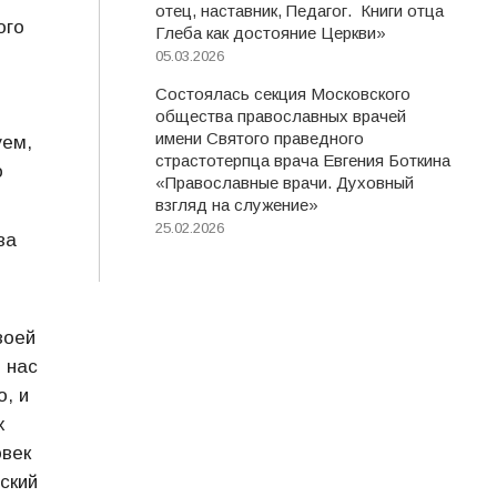
отец, наставник, Педагог. Книги отца
ого
Глеба как достояние Церкви»
05.03.2026
Состоялась секция Московского
общества православных врачей
имени Святого праведного
уем,
страстотерпца врача Евгения Боткина
о
«Православные врачи. Духовный
взгляд на служение»
25.02.2026
ва
воей
 нас
, и
х
овек
ьский