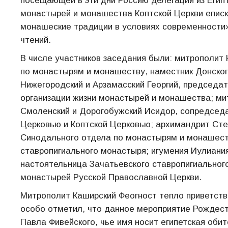
посещающей в эти дни Россию делегации из Егип
монастырей и монашества Коптской Церкви еписк
монашеские традиции в условиях современност
чтений.
В числе участников заседания были: митрополит
по монастырям и монашеству, наместник Донског
Нижегородский и Арзамасский Георгий, председа
организации жизни монастырей и монашества; ми
Смоленский и Дорогобужский Исидор, сопредсед
Церковью и Коптской Церковью; архимандрит Сте
Синодального отдела по монастырям и монашест
ставропигиального монастыря; игумения Иулиани
настоятельница Зачатьевского ставропигиального
монастырей Русской Православной Церкви.
Митрополит Каширский Феогност тепло приветст
особо отметил, что данное мероприятие Рождест
Павла Фивейского, чье имя носит египетская оби