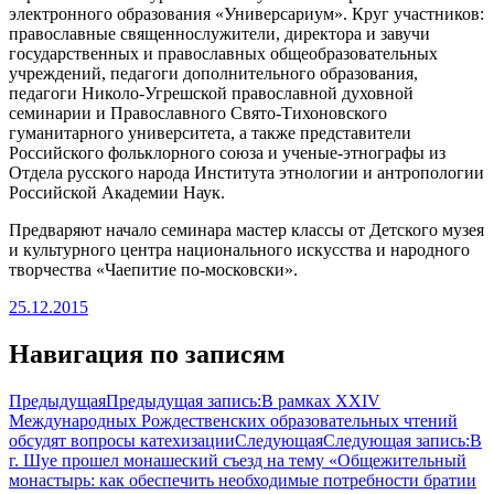
электронного образования «Универсариум». Круг участников:
православные священнослужител
и, директора и завучи
государственных и православных общеобразователь
ных
учреждений, педагоги дополнительного образования,
педагоги Николо-Угрешской православной духовной
семинарии и Православного Свято-Тихоновско
го
гуманитарного университета, а также представители
Российского фольклорного союза и ученые-этнографы из
Отдела русского народа Института этнологии и антропологии
Российской Академии Наук.
Предваряют начало семинара мастер классы от Детского музея
и культурного центра национального искусства и народного
творчества «Чаепитие по-московски».
25.12.2015
Навигация по записям
Предыдущая
Предыдущая запись:
В рамках XXIV
Международных Рождественских образовательных чтений
обсудят вопросы катехизации
Следующая
Следующая запись:
В
г. Шуе прошел монашеский съезд на тему «Общежительный
монастырь: как обеспечить необходимые потребности братии