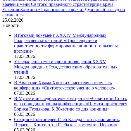
врачей имени Святого праведного страстотерпца врача
Евгения Боткина «Православные врачи. Духовный взгляд на
служение»
25.02.2026
Новости
Итоговый документ XXХIV Международных
Рождественских чтений «Просвещение и
нравственность: формирование личности и вызовы
времени»
12.03.2026
Утверждены тема и сроки проведения XXXV
Международных Рождественских образовательных
чтений
12.03.2026
В Аванзале Храма Христа Спасителя состоялась
конференция «Святоотеческое учение о человеке»
07.03.2026
В Музее и исследовательском центре «Советский Союз:
вера и люди» прошла конференция «Памяти протоиерея
Бориса Гузнякова. К 30-летию со дня кончины»
05.03.2026
Секция «Протоиерей Глеб Каледа – отец, наставник,
Педагог. Книги отца Глеба как достояние Церкви»
05.03.2026