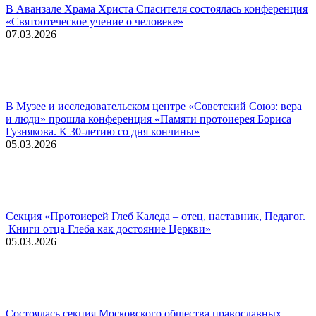
В Аванзале Храма Христа Спасителя состоялась конференция
«Святоотеческое учение о человеке»
07.03.2026
В Музее и исследовательском центре «Советский Союз: вера
и люди» прошла конференция «Памяти протоиерея Бориса
Гузнякова. К 30-летию со дня кончины»
05.03.2026
Секция «Протоиерей Глеб Каледа – отец, наставник, Педагог.
Книги отца Глеба как достояние Церкви»
05.03.2026
Состоялась секция Московского общества православных