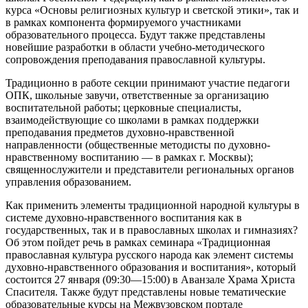
курса «Основы религиозных культур и светской этики», так и
в рамках компонента формируемого участниками
образовательного процесса. Будут также представлены
новейшие разработки в области учебно-методичес
кого
сопровождения преподавания православной культуры.
Традиционно в работе секции принимают участие педагоги
ОПК, школьные завучи, ответственные за организацию
воспитательной работы; церковные специалисты,
взаимодействующи
е со школами в рамках поддержки
преподавания предметов духовно-нравстве
нной
направленности (общественные методисты по духовно-
нравственному воспитанию — в рамках г. Москвы);
священнослужител
и и представители региональных органов
управления образованием.
Как применить элементы традиционной народной культуры в
системе духовно-нравстве
нного воспитания как в
государственных, так и в православных школах и гимназиях?
Об этом пойдет речь в рамках семинара «Традиционная
православная культура русского народа как элемент системы
духовно-нравстве
нного образования и воспитания», который
состоится 27 января (09:30—15:00) в Аванзале Храма Христа
Спасителя. Также будут представлены новые тематические
образовательные курсы на Межвузовском портале