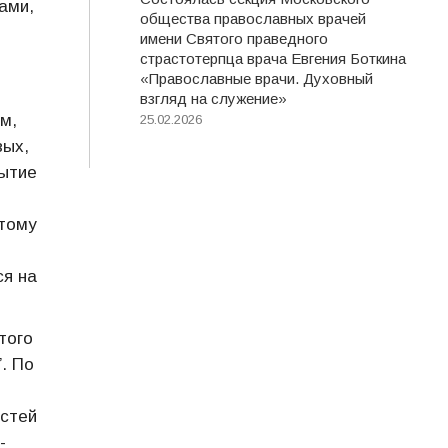
ами,
общества православных врачей
имени Святого праведного
страстотерпца врача Евгения Боткина
«Православные врачи. Духовный
взгляд на служение»
м,
25.02.2026
вых,
мытие
отому
ся на
того
. По
остей
-