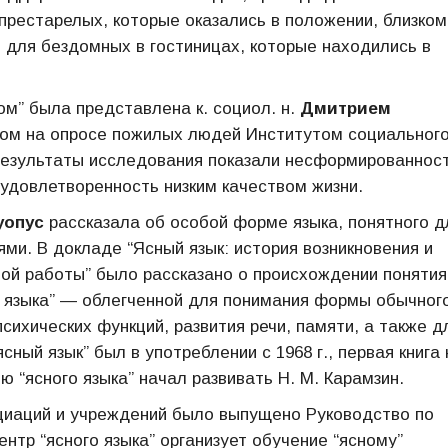
рестарелых, которые оказались в положении, близком
для бездомных в гостиницах, которые находились в
м” была представлена к. социол. н.
Дмитрием
ном на опросе пожилых людей Институтом социальног
 Результаты исследования показали несформированнос
удовлетворенность низким качеством жизни.
уопус
рассказала об особой форме языка, понятного д
и. В докладе “Ясный язык: история возникновения и
ой работы” было рассказано о происхождении понятия
о языка” — облегченной для понимания формы обычног
сихических функций, развития речи, памяти, а также д
ный язык” был в употреблении с 1968 г., первая книга 
 “ясного языка” начал развивать Н. М. Карамзин.
иаций и учреждений было выпущено Руководство по
нтр “ясного языка” организует обучение “ясному”