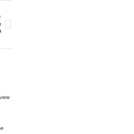
Я
е
а
view
ne