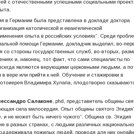
елей с отечественными успешными социальными проект
пыта.
ия в Германии была представлена в докладе доктора
ганизация католической и евангелической
именения опыта в российских условиях”. Среди пробле
альной помощи Германии, докладчик выделил, во-пер
ля со стороны государственных служб, во-вторых, раз
ниях и, наконец, тот факт, что сами специалисты по
 всегда являются верующими церковными людьми, а п
в вере или прийти к ней. Обучение и стажировки в
ротоиерея Владимира Хулапа, плодотворно сказывают
ессандро Салаконе
, phd, представитель общины свя
няющая сила милосердия. Опыт общины святого Эгидия”
ё, и не может быть ничего чужого”. Община св. Эгидия
ие в разных странах, с людьми различных национальн
поддерживала пожилых людей, проводя для них онлайн