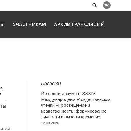
Search:
Вконтакте
НЫ
УЧАСТНИКАМ
АРХИВ ТРАНСЛЯЦИЙ
Новости
ЕВ
Итоговый документ XXХIV
7
ции
Международных Рождественских
чтений «Просвещение и
оты
нравственность: формирование
личности и вызовы времени»
12.03.2026
ьная