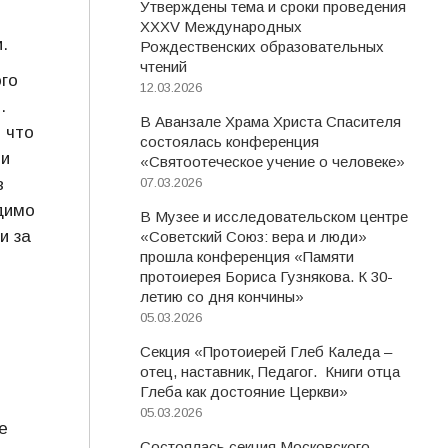
Утверждены тема и сроки проведения
XXXV Международных
.
Рождественских образовательных
чтений
го
12.03.2026
.
В Аванзале Храма Христа Спасителя
 что
состоялась конференция
 и
«Святоотеческое учение о человеке»
в
07.03.2026
димо
В Музее и исследовательском центре
и за
«Советский Союз: вера и люди»
прошла конференция «Памяти
протоиерея Бориса Гузнякова. К 30-
летию со дня кончины»
05.03.2026
Секция «Протоиерей Глеб Каледа –
отец, наставник, Педагог. Книги отца
Глеба как достояние Церкви»
05.03.2026
е
Состоялась секция Московского