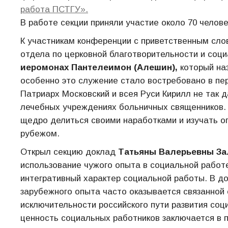
работа ПСТГУ».
В работе секции приняли участие около 70 челове
К участникам конференции с приветственным сл
отдела по церковной благотворительности и соци
и
еромонах Пантелеимон (Алешин),
который на
особенно это служение стало востребовано в пер
Патриарх Московский и всея Руси Кирилл не так 
лечебных учреждениях больничных священников.
щедро делиться своими наработками и изучать оп
рубежом.
Открыл секцию доклад
Татьяны Валерьевны З
использование чужого опыта в социальной работ
интегративный характер социальной работы. В д
зарубежного опыта часто оказывается связанной 
исключительности российского пути развития соц
ценность социальных работников заключается в 