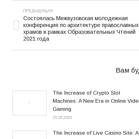
Навигация
ПРЕДЫДУЩАЯ
по
Состоялась Межвузовская молодежная
конференция по архитектуре православных
записям
Предыдущая
храмов в рамках Образовательных Чтений
запись:
2021 года
Вам бу
The Increase of Crypto Slot
Machines: A New Era in Online Vide
Gaming
25.05.2026
The Increase of Live Casino Site: A