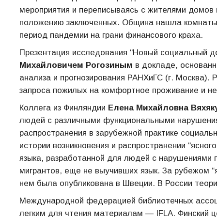
мероприятия и переписываясь с жителями домов п
положению заключенных. Община нашла комнаты 
период пандемии на грани финансового краха.
Презентация исследования “Новый социальный до
Михайловичем Рогозиным
в докладе, основан
анализа и прогнозирования РАНХиГС (г. Москва).
запроса пожилых на комфортное проживание и не
Коллега из Финляндии
Елена Михайловна Вяхяк
людей с различными функциональными нарушениям
распространения в зарубежной практике социальн
истории возникновения и распространении “ясног
языка, разработанной для людей с нарушениями п
мигрантов, еще не выучивших язык. За рубежом “яс
нем была опубликована в Швеции. В России теорию
Международной федерацией библиотечных ассоц
легким для чтения материалам — IFLA. Финский це