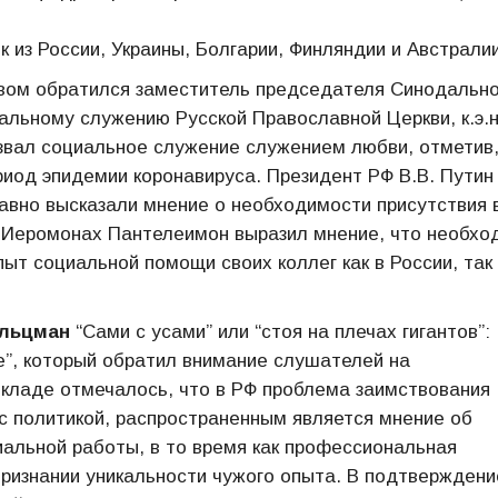
к из России, Украины, Болгарии, Финляндии и Австралии
овом обратился заместитель председателя Синодально
альному служению Русской Православной Церкви, к.э.н
звал социальное служение служением любви, отметив,
иод эпидемии коронавируса. Президент РФ В.В. Путин
давно высказали мнение о необходимости присутствия 
 Иеромонах Пантелеимон выразил мнение, что необхо
ыт социальной помощи своих коллег как в России, так 
альцман
“Сами с усами” или “стоя на плечах гигантов”:
е”, который обратил внимание слушателей на
окладе отмечалось, что в РФ проблема заимствования
с политикой, распространенным является мнение об
иальной работы, в то время как профессиональная
признании уникальности чужого опыта. В подтверждени