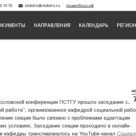
0 10 70
otdelro@otdelro.ru
правобраз.рф
ОКУМЕНТЫ
НАПРАВЛЕНИЯ
КАЛЕНДАРЬ
РЕГИО
Ф
огословской конференции ПСТГУ прошло заседание сек
ой работе”, организованное кафедрой социальной раб
ление секции было связано с проблемами адаптации
их условиях. Заседание секции проходило в онлайн-
и кафедры транслировалось на YouTube-канал
Социал