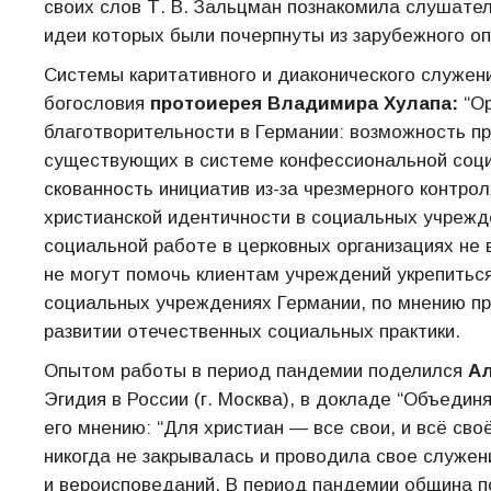
своих слов Т. В. Зальцман познакомила слушат
идеи которых были почерпнуты из зарубежного о
Системы каритативного и диаконического служен
богословия
протоиерея Владимира Хулапа:
“Ор
благотворительности в Германии: возможность пр
существующих в системе конфессиональной соци
скованность инициатив из-за чрезмерного контро
христианской идентичности в социальных учрежде
социальной работе в церковных организациях не
не могут помочь клиентам учреждений укрепиться 
социальных учреждениях Германии, по мнению п
развитии отечественных социальных практики.
Опытом работы в период пандемии поделился
Ал
Эгидия в России (г. Москва), в докладе “Объеди
его мнению: “Для христиан — все свои, и всё сво
никогда не закрывалась и проводила свое служен
и вероисповеданий. В период пандемии община 