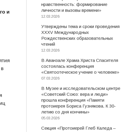
нравственность: формирование
личности и вызовы времени»
го и
12.03.2026
Утверждены тема и сроки проведения
XXXV Международных
Рождественских образовательных
чтений
12.03.2026
ятия
В Аванзале Храма Христа Спасителя
состоялась конференция
 в
«Святоотеческое учение о человеке»
07.03.2026
В Музее и исследовательском центре
«Советский Союз: вера и люди»
я
прошла конференция «Памяти
лиц
протоиерея Бориса Гузнякова. К 30-
летию со дня кончины»
05.03.2026
Секция «Протоиерей Глеб Каледа –