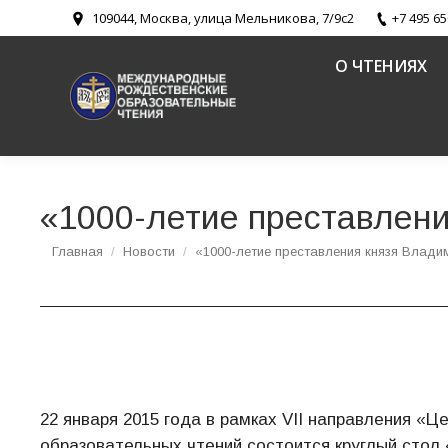
109044, Москва, улица Мельникова, 7/9с2
+7 495 65
О ЧТЕНИЯХ
«1000-летие преставлен
Вы здесь:
Главная
Новости
«1000-летие преставления князя Влад
22 января 2015 года в рамках VII направления «
образовательных чтений состоится круглый стол 