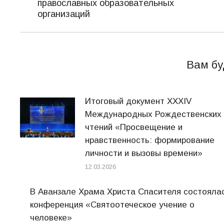
запись:
православных образовательных
организаций
Вам бу
Итоговый документ XXХIV
Международных Рождественских
чтений «Просвещение и
нравственность: формирование
личности и вызовы времени»
12.03.2026
В Аванзале Храма Христа Спасителя состояла
конференция «Святоотеческое учение о
человеке»