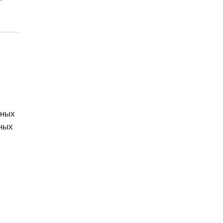
дных
ных