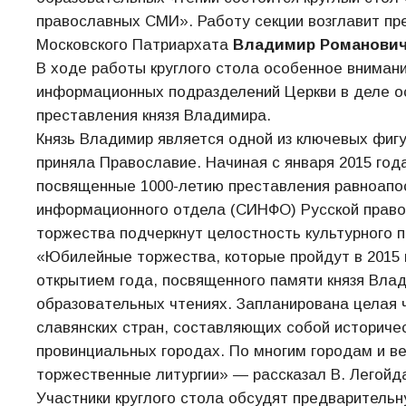
православных СМИ». Работу секции возглавит п
Московского Патриархата
Владимир Романович
В ходе работы круглого стола особенное вниман
информационных подразделений Церкви в деле ос
преставления князя Владимира.
Князь Владимир является одной из ключевых фигу
приняла Православие. Начиная с января 2015 года
посвященные 1000-летию преставления равноапо
информационного отдела (СИНФО) Русской право
торжества подчеркнут целостность культурного п
«Юбилейные торжества, которые пройдут в 2015 
открытием года, посвященного памяти князя Вла
образовательных чтениях. Запланирована целая ч
славянских стран, составляющих собой историчес
провинциальных городах. По многим городам и в
торжественные литургии» — рассказал В. Легойд
Участники круглого стола обсудят предваритель