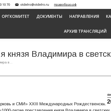
0 10 70
otdelro@otdelro.ru
правобраз.рф
ОРГКОМИТЕТ
ДОКУМЕНТЫ
НАПРАВЛЕНИЯ
К
АРХИВ ТРАНСЛЯЦИЙ
ия князя Владимира в светс
имира в…
Я
2
Церковь и СМИ» ХХIII Международных Рождественских
«1000-летие преставления князя Владимира в светских