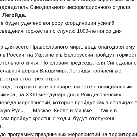
редседатель Синодального информационного отдела
 Легойда
.
ие будет уделено вопросу координации усилий
вещения торжеств по случаю 1000-летия со дня
р для всего Православного мира, ведь благодаря ему
 в России, на Украине и в Белоруссии пройдут торжест
стольного князя. По словам председателя Синодально
славной церкви Владимира Легойды, юбилейные
ространства трех стран.
году, стартуют уже в январе, вместе с официальным
димира, на XXIII международных Рождественских
ереда мероприятий, которые пройдут как в столицах 
кую Русь, — Москве, Киеве и Минске — так и в
есям пройдут крестные ходы, будут отслужены
а.
ную программу праздничных мероприятий на территории