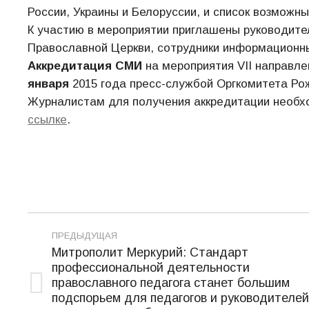
России, Украины и Белоруссии, и список возможн
К участию в мероприятии приглашены руководите
Православной Церкви, сотрудники информационн
Аккредитация СМИ
на мероприятия VII направл
января
2015 года пресс-службой Оргкомитета Ро
Журналистам для получения аккредитации необхо
ссылке
.
Навигация
ПРЕДЫДУЩАЯ
по
Митрополит Меркурий: Стандарт
профессиональной деятельности
записям
православного педагога станет большим
Предыдущая
подспорьем для педагогов и руководителей