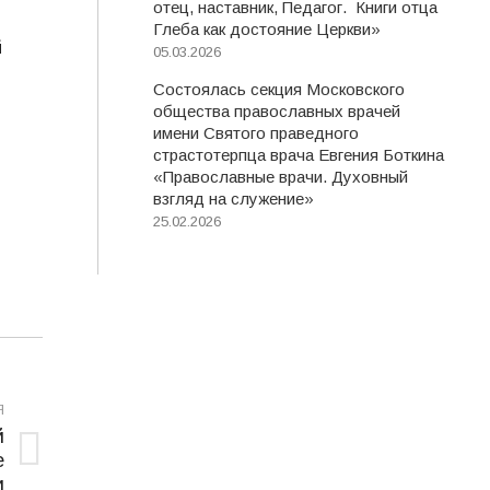
отец, наставник, Педагог. Книги отца
Глеба как достояние Церкви»
й
05.03.2026
Состоялась секция Московского
общества православных врачей
имени Святого праведного
страстотерпца врача Евгения Боткина
«Православные врачи. Духовный
взгляд на служение»
25.02.2026
Я
й
е
и