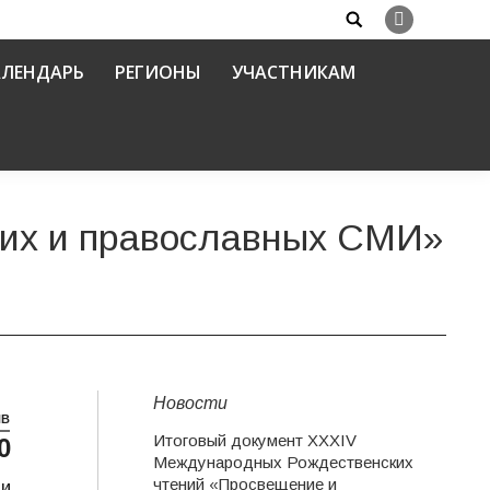
Search:
Вконтакте
АЛЕНДАРЬ
РЕГИОНЫ
УЧАСТНИКАМ
ких и православных СМИ»
Новости
НВ
Итоговый документ XXХIV
0
Международных Рождественских
чтений «Просвещение и
 и