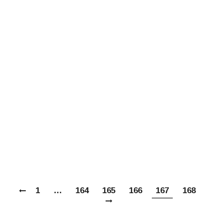
Меркурий принял участие в открытии
Всероссийского форума «Россия
многодетная»
Новости направлений
Автор:
admin
16.05.2013
В работе Президиума Всероссийского
форума «Россия многодетная: семья как
одна из основ российской
государственности. Законодательное
обеспечение современной
демографической политики государства»
принял участие Председатель
Синодального отдела.
1
…
164
165
166
167
168