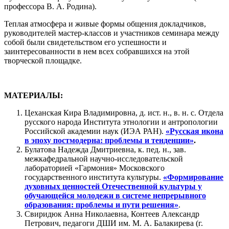
профессора В. А. Родина).
Теплая атмосфера и живые формы общения докладчиков,
руководителей мастер-классов и участников семинара между
собой были свидетельством его успешности и
заинтересованности в нем всех собравшихся на этой
творческой площадке.
МАТЕРИАЛЫ:
Цеханская Кира Владимировна, д. ист. н., в. н. с. Отдела
русского народа Института этнологии и антропологии
Российской академии наук (ИЭА РАН).
«Русская икона
в эпоху постмодерна: проблемы и тенденции»
.
Булатова Надежда Дмитриевна, к. пед. н., зав.
межкафедральной научно-исследовательской
лабораторией «Гармония» Московского
государственного института культуры.
«Формирование
духовных ценностей Отечественной культуры у
обучающейся молодежи в системе непрерывного
образования: проблемы и пути решения»
.
Свиридюк Анна Николаевна, Контеев Александр
Петрович, педагоги ДШИ им. М. А. Балакирева (г.