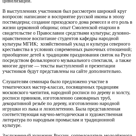
цивилизации.
В выступлениях участников был рассмотрен широкий круг
вопросов: написание и восприятие русской иконы в эпоху
постмодерна; создание приходского дома ремесел и его роль в
жизни церковной общины; опыт Смоленской епархии в
свидетельстве о Православии средствами культуры; духовно-
нравственное воспитание студентов кафедры народной
культуры МГИК; хозяйственный уклад и культура северного
крестьянства в условиях современных рыночных отношений;
приобщение детей к традициям празднования святок на Руси
посредством фольклорного музыкального спектакля, а также
многие другие — тексты выступлений и презентации
участников будут представлены на сайте дополнительно.
Слушателям семинара было предложено участие в
тематических мастер-классах, посвященных традициям
московского чаепития, народной росписи по дереву и холсту,
росписи пряников, изготовлению самоварных труб,
декоративной резьбе по дереву, изготовлению народной
игрушки из лыка и лозоплетению. Была представленная
соответствующая научно-методическая и художественная
литература по народным промыслам и традиционной
культуре.
Заслуженный художник России, сопредседатель молодёжного