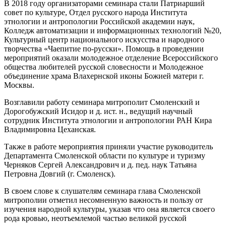
В 2018 году организаторами семинара стали Патриарший
совет по культуре, Отдел русского народа Института
этнологии и антропологии Российской академии наук,
Колледж автоматизации и информационных технологий №20,
Культурный центр национального искусства и народного
творчества «Чаепитие по-русски». Помощь в проведении
мероприятий оказали молодежное отделение Всероссийского
общества любителей русской словесности и Молодежное
объединение храма Влахернской иконы Божией матери г.
Москвы.
Возглавили работу семинара митрополит Смоленский и
Дорогобужский Исидор и д. ист. н., ведущий научный
сотрудник Института этнологии и антропологии РАН Кира
Владимировна Цеханская.
Также в работе мероприятия приняли участие руководитель
Департамента Смоленской области по культуре и туризму
Черняков Сергей Александрович и д. пед. наук Татьяна
Петровна Довгий (г. Смоленск).
В своем слове к слушателям семинара глава Смоленской
митрополии отметил несомненную важность и пользу от
изучения народной культуры, указав что она является своего
рода кровью, неотъемлемой частью великой русской