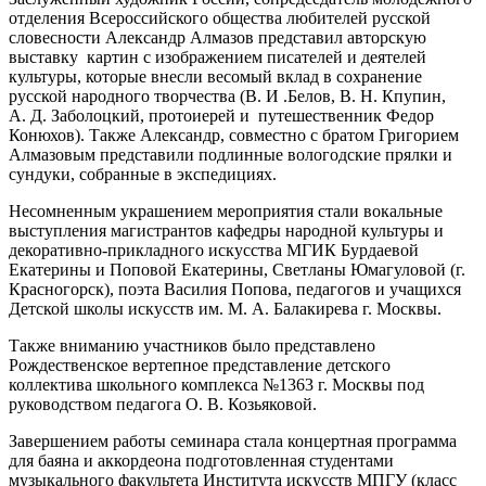
отделения Всероссийского общества любителей русской
словесности Александр Алмазов представил авторскую
выставку картин с изображением писателей и деятелей
культуры, которые внесли весомый вклад в сохранение
русской народного творчества (В. И .Белов, В. Н. Кпупин,
А. Д. Заболоцкий, протоиерей и путешественник Федор
Конюхов). Также Александр, совместно с братом Григорием
Алмазовым представили подлинные вологодские прялки и
сундуки, собранные в экспедициях.
Несомненным украшением мероприятия стали вокальные
выступления магистрантов кафедры народной культуры и
декоративно-прикладного искусства МГИК Бурдаевой
Екатерины и Поповой Екатерины, Светланы Юмагуловой (г.
Красногорск), поэта Василия Попова, педагогов и учащихся
Детской школы искусств им. М. А. Балакирева г. Москвы.
Также вниманию участников было представлено
Рождественское вертепное представление детского
коллектива школьного комплекса №1363 г. Москвы под
руководством педагога О. В. Козьяковой.
Завершением работы семинара стала концертная программа
для баяна и аккордеона подготовленная студентами
музыкального факультета Института искусств МПГУ (класс