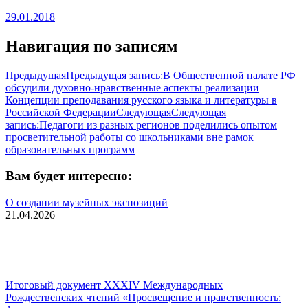
29.01.2018
Навигация по записям
Предыдущая
Предыдущая запись:
В Общественной палате РФ
обсудили духовно-нравственные аспекты реализации
Концепции преподавания русского языка и литературы в
Российской Федерации
Следующая
Следующая
запись:
Педагоги из разных регионов поделились опытом
просветительной работы со школьниками вне рамок
образовательных программ
Вам будет интересно:
О создании музейных экспозиций
21.04.2026
Итоговый документ XXХIV Международных
Рождественских чтений «Просвещение и нравственность: