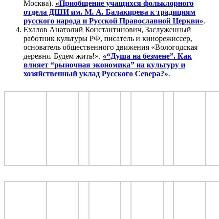
Москва).
«Приобщение учащихся фольклорного
отдела ДШИ им. М. А. Балакирева к традициям
русского народа и Русской Православной Церкви»
.
Ехалов Анатолий Константинович, Заслуженный
работник культуры РФ, писатель и кинорежиссер,
основатель общественного движения «Вологодская
деревня. Будем жить!».
«“Душа на безмене”. Как
влияет “рыночная экономика” на культуру и
хозяйственный уклад Русского Севера?»
.