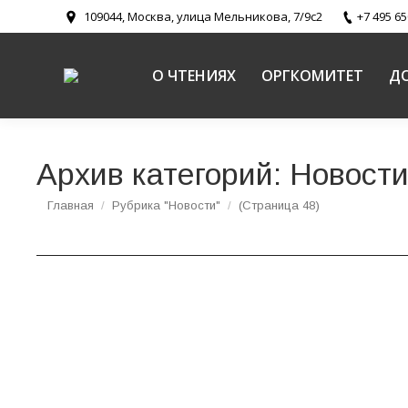
109044, Москва, улица Мельникова, 7/9с2
+7 495 65
О ЧТЕНИЯХ
ОРГКОМИТЕТ
Д
Архив категорий:
Новост
Вы здесь:
Главная
Рубрика "Новости"
(Страница 48)
Русская школа в современном мире – сущес
Новости
,
Новости направлений
,
Религиозное образование и
Научно-практическая конференция состоялась