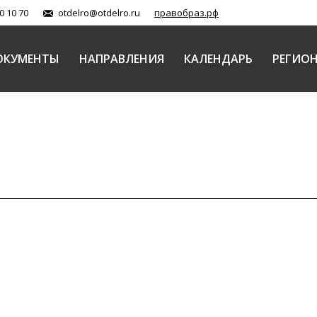
0 10 70
otdelro@otdelro.ru
правобраз.рф
ОКУМЕНТЫ
НАПРАВЛЕНИЯ
КАЛЕНДАРЬ
РЕГИО
и
твующий опыт и возможные перспективы обсудили у
 катехизация в Русской Православной Церкви
Автор:
Редактор Сайт
 24 января в Белом зале Храма Христа Спасителя. Т