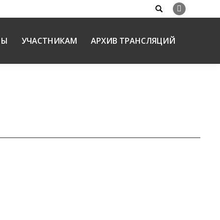
Search:
Вконтакте
НЫ
УЧАСТНИКАМ
АРХИВ ТРАНСЛЯЦИЙ
частники Рождественских чтений
а
25.01.2023
емой обсуждения стало «Моделирование