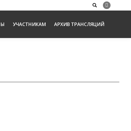
Search:
Вконтакте
НЫ
УЧАСТНИКАМ
АРХИВ ТРАНСЛЯЦИЙ
ественских чтений
С
01.02.2025
вной Церкви и их взаимодействия между