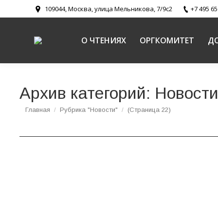
109044, Москва, улица Мельникова, 7/9с2
+7 495 65
О ЧТЕНИЯХ
ОРГКОМИТЕТ
Д
Архив категорий:
Новост
Вы здесь:
Главная
Рубрика "Новости"
(Страница 22)
Круглый стол старообрядного духовенства 
Новости
,
Новости направлений
,
Пути промысла Божия и свя
На заседании обсуждались вопросы современн