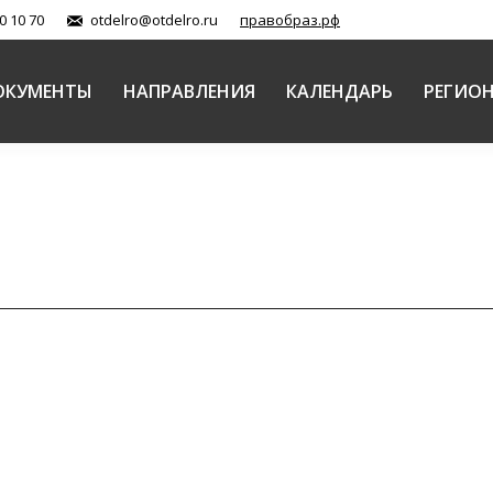
0 10 70
otdelro@otdelro.ru
правобраз.рф
ОКУМЕНТЫ
НАПРАВЛЕНИЯ
КАЛЕНДАРЬ
РЕГИО
и
Русской Православной Церкви прошел в рамках Рожд
тоотеческое наследие
,
Традиции, диалог, внешние связи
Автор:
ОВЦ
ого бытия старообрядных приходов Русской Правосла