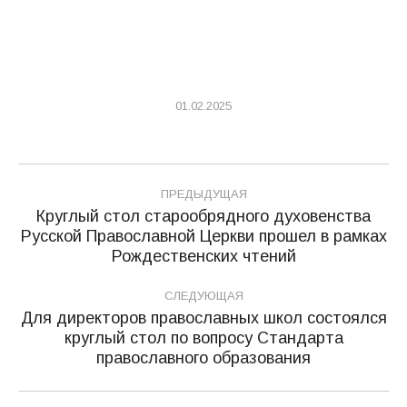
01.02.2025
Навигация
ПРЕДЫДУЩАЯ
по
Круглый стол старообрядного духовенства
Русской Православной Церкви прошел в рамках
Предыдущая
записям
Рождественских чтений
запись:
СЛЕДУЮЩАЯ
Для директоров православных школ состоялся
круглый стол по вопросу Стандарта
Следующая
православного образования
запись: