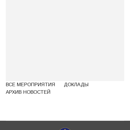
возвращаем молодёжь из виртуального
мира»
ПРОГРАММА НАПРАВЛЕНИЯ «ЦЕРКОВЬ
И МОЛОДЕЖЬ» 2026
Главной темой секции «Встреча с
личностью» стали примеры воспитания
молодежи в годы испытаний
ПРОГРАММА НАПРАВЛЕНИЯ «ЦЕРКОВЬ
И МОЛОДЕЖЬ»
ВСЕ МЕРОПРИЯТИЯ
ДОКЛАДЫ
АРХИВ НОВОСТЕЙ