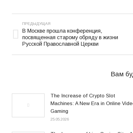
Навигация
ПРЕДЫДУЩАЯ
по
В Москве прошла конференция,
посвященная старому обряду в жизни
Предыдущая
записям
Русской Православной Церкви
запись:
Вам бу
The Increase of Crypto Slot
Machines: A New Era in Online Vide
Gaming
25.05.2026