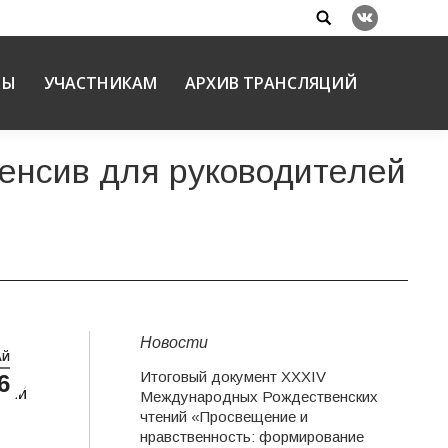
Search:
Вконтакте
НЫ
УЧАСТНИКАМ
АРХИВ ТРАНСЛЯЦИЙ
енсив для руководителей
Новости
АЙ
Итоговый документ XXХIV
6
ний
Международных Рождественских
чтений «Просвещение и
нравственность: формирование