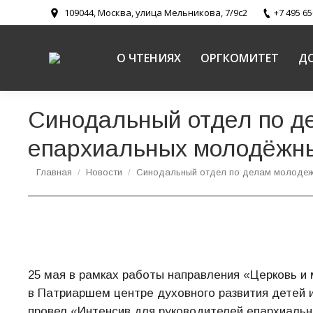
109044, Москва, улица Мельникова, 7/9с2
+7 495 65
О ЧТЕНИЯХ
ОРГКОМИТЕТ
Д
Синодальный отдел по д
епархиальных молодёжны
Вы здесь:
Главная
Новости
Синодальный отдел по делам молоде
25 мая в рамках работы направления «Церковь 
в Патриаршем центре духовного развития детей
провел «Интенсив для руководителей епархиаль