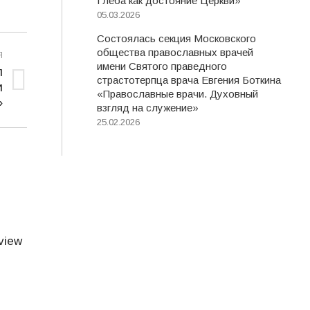
Глеба как достояние Церкви»
05.03.2026
Состоялась секция Московского
общества православных врачей
Я
имени Святого праведного
л
страстотерпца врача Евгения Боткина
и
«Православные врачи. Духовный
»
взгляд на служение»
25.02.2026
view