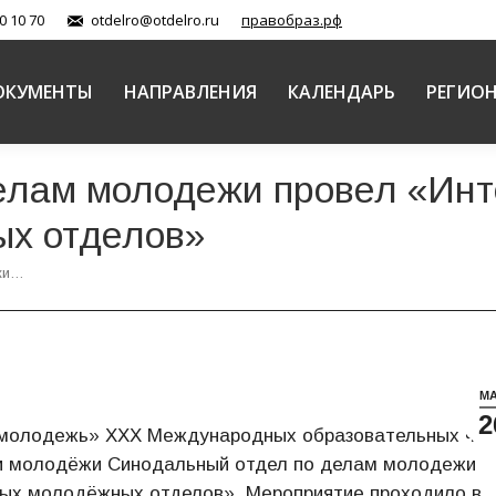
0 10 70
otdelro@otdelro.ru
правобраз.рф
ОКУМЕНТЫ
НАПРАВЛЕНИЯ
КАЛЕНДАРЬ
РЕГИО
елам молодежи провел «Инт
х отделов»
жи…
М
2
и молодежь» ХХХ Международных образовательных чте
 и молодёжи Синодальный отдел по делам молодежи
ных молодёжных отделов». Мероприятие проходило в