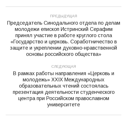
Навигация
ПРЕДЫДУЩАЯ
по
Председатель Синодального отдела по делам
молодежи епископ Истринский Серафим
записям
принял участие в работе круглого стола
Предыдущая
«Государство и церковь. Соработничество в
запись:
защите и укреплении духовно-нравственной
основы российского общества»
СЛЕДУЮЩАЯ
В рамках работы направления «Церковь и
молодежь» XXIХ Международных
образовательных чтений состоялась
Следующая
презентация деятельности студенческого
запись:
центра при Российском православном
университете