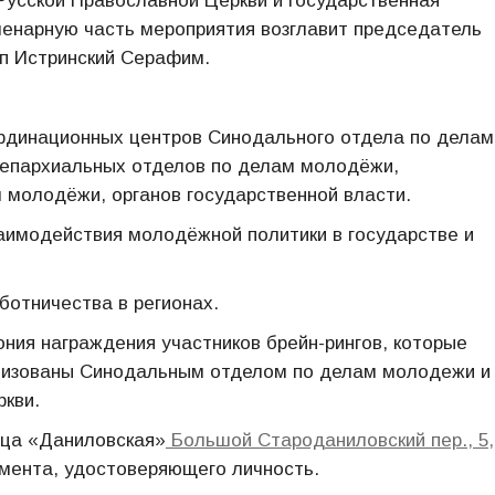
усской Православной Церкви и государственная
ленарную часть мероприятия возглавит председатель
п Истринский Серафим.
ординационных центров Синодального отдела по делам
 епархиальных отделов по делам молодёжи,
 молодёжи, органов государственной власти.
аимодействия молодёжной политики в государстве и
ботничества в регионах.
ния награждения участников брейн-рингов, которые
рганизованы Синодальным отделом по делам молодежи и
кви.
ица «Даниловская»
Большой Староданиловский пер., 5,
умента, удостоверяющего личность.