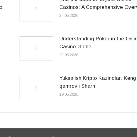
o
Casinos: A Comprehensive Over
24.05.2026
Understanding Poker in the Onli
Casino Globe
22.05.2026
Yuksalish Kripto Kazinolar: Keng
qamrovli Sharh
19.05.2026