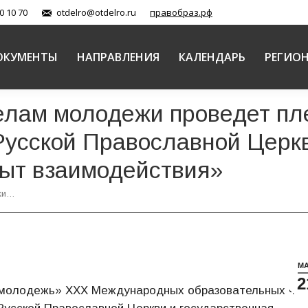
0 10 70
otdelro@otdelro.ru
правобраз.рф
ОКУМЕНТЫ
НАПРАВЛЕНИЯ
КАЛЕНДАРЬ
РЕГИО
елам молодежи проведет п
усской Православной Церкв
пыт взаимодействия»
жи…
М
2
и молодежь» ХХХ Международных образовательных чте