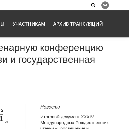
Search:
Вконтакте
НЫ
УЧАСТНИКАМ
АРХИВ ТРАНСЛЯЦИЙ
ленарную конференцию
и и государственная
Новости
АЙ
Итоговый документ XXХIV
1
ний
Международных Рождественских
чтений «Просвещение и