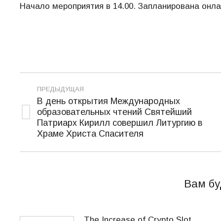
Начало мероприятия в 14.00. Запланирована онла
Навигация
ПРЕДЫДУЩАЯ
по
В день открытия Международных
образовательных чтений Святейший
записям
Предыдущая
Патриарх Кирилл совершил Литургию в
запись:
Храме Христа Спасителя
Вам бу
The Increase of Crypto Slot