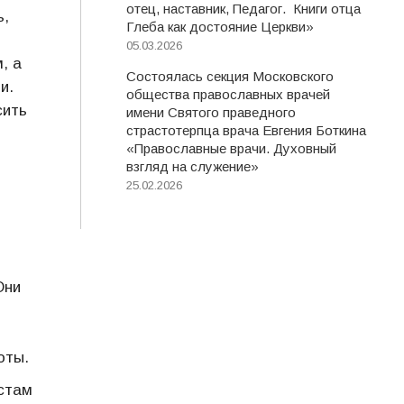
отец, наставник, Педагог. Книги отца
ь,
Глеба как достояние Церкви»
05.03.2026
, а
Состоялась секция Московского
и.
общества православных врачей
сить
имени Святого праведного
страстотерпца врача Евгения Боткина
«Православные врачи. Духовный
взгляд на служение»
25.02.2026
Они
оты.
стам