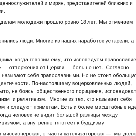
щеннослужителей и мирян, представителей ближних и
и.
 делам молодежи прошло ровно 18 лет. Мы отмечаем
енились люди. Многие из наших наработок устарели, а
ника, когда говорим ему, что исповедуем православие
-е — отторжения от Церкви — больше нет. Согласно
называют себя православными. Но не стоит обольща
дентичности. По-настоящему воцерковленных людей,
рыто, не боясь общественного порицания, исповедова
изм и релятивизм. Многие из тех, кто называет себя
ом и следуют приметам. Есть и более масштабные иде
 когда человек не видит большой разницы между
цизмом, а внутренне тяготеет к буддизму.
ти миссионерская, отчасти катехизаторская — мы дол