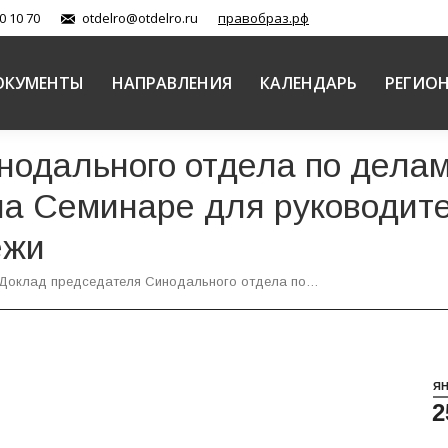
0 10 70
otdelro@otdelro.ru
правобраз.рф
ОКУМЕНТЫ
НАПРАВЛЕНИЯ
КАЛЕНДАРЬ
РЕГИО
нодального отдела по дела
а Семинаре для руководит
ежи
Доклад председателя Синодального отдела по…
Я
2