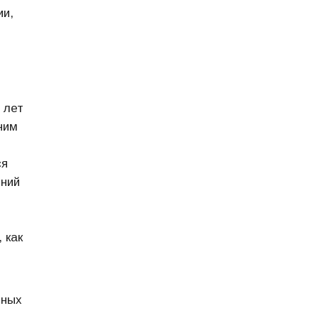
ии,
 лет
ним
ся
ений
 как
вных