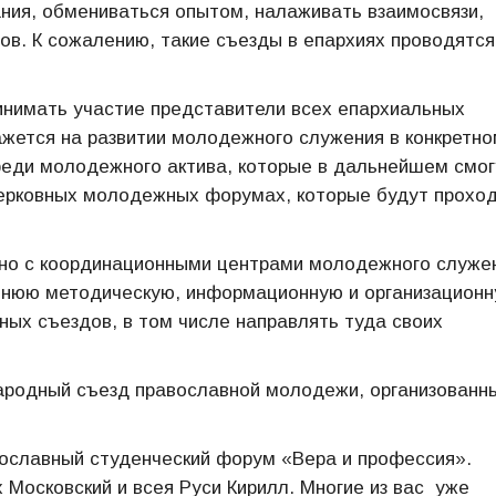
ния, обмениваться опытом, налаживать взаимосвязи,
ов. К сожалению, такие съезды в епархиях проводятся
нимать участие представители всех епархиальных
жется на развитии молодежного служения в конкретно
среди молодежного актива, которые в дальнейшем смог
церковных молодежных форумах, которые будут прохо
но с координационными центрами молодежного служен
оннюю методическую, информационную и организацион
ых съездов, в том числе направлять туда своих
ународный съезд православной молодежи, организованн
авославный студенческий форум «Вера и профессия».
Московский и всея Руси Кирилл. Многие из вас уже