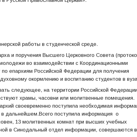
 в Русской Православной Церкви».
онерской работы в студенческой среде.
рха и поручения Высшего Церковного Совета (проток
м молодежи во взаимодействии с Координационными
 по епархиям Российской Федерации для получения
духовному окормлению и воспитанию студентов в вуза
ать следующее, на территории Российской Федерации
йствуют храмы, часовни или молитвенные помещения.
епархий своевременно поступила необходимая информа
 в дальнейшем.Всего поступила информация о
совен, 13 молитвенных комнат при высших учебных
нной в Синодальный отдел информации, совершаются 