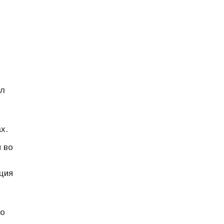
ол
х.
 во
ция
во