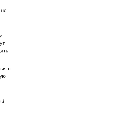
 не
м
ут
дить
ия в
ную
ый