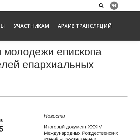
Search:
Вконтакте
НЫ
УЧАСТНИКАМ
АРХИВ ТРАНСЛЯЦИЙ
м молодежи епископа
елей епархиальных
Новости
НВ
Итоговый документ XXХIV
5
Международных Рождественских
чтений «Просвещение и