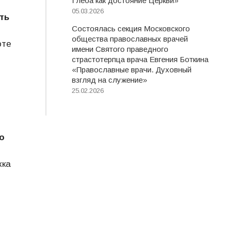
Глеба как достояние Церкви»
05.03.2026
ть
Состоялась секция Московского
общества православных врачей
оте
имени Святого праведного
страстотерпца врача Евгения Боткина
«Православные врачи. Духовный
взгляд на служение»
25.02.2026
о
жка