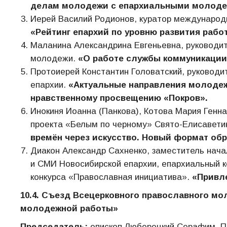
делам молодежи с епархиальными молод
Иерей Василий Родионов, куратор международ
«Рейтинг епархий по уровню развития раб
Маланина Александрина Евгеньевна, руководи
молодежи.
«О работе службы коммуникации
Протоиерей Константин Головатский, руководи
епархии.
«Актуальные направления молоде
нравственному просвещению «Покров».
Инокиня Иоанна (Панкова), Котова Мария Генн
проекта «Белым по черному» Свято-Елисаветин
времён через искусство. Новый формат обр
Диакон Александр Сахненко, заместитель нач
и СМИ Новосибирской епархии, епархиальный 
конкурса «Православная инициатива».
«Привл
10.4. Съезд Всецерковного православного м
молодежной работы»
Председатель:
епископ Люберецкий Серафим, 