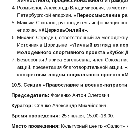
личностного, профессионального и гражда
Розмыслов Александр Владимирович, заместит
Петербургской епархии.
«Переосмысление ра
Максим Соколов, руководитель информационно
епархии.
«#ЦерковьОнлайн».
Михаил Середин, ответственный за молодежн
Источник в Царицыне.
«Личный взгляд на пе
молодёжного спортивного проекта «Кубок 
Безвербная Лариса Евгеньевна, член Союза пи
акций, презентация благотворительной акции.
«
конкретным людям социального проекта «
10.5. Секция «Православие и военно-патриот
Председатель:
Фоменко Антон Олегович,
Куратор:
Сланко Александр Михайлович.
Время проведения:
25 января, 15:00–18:00.
Место проведения:
Культурный центр «Салют» 