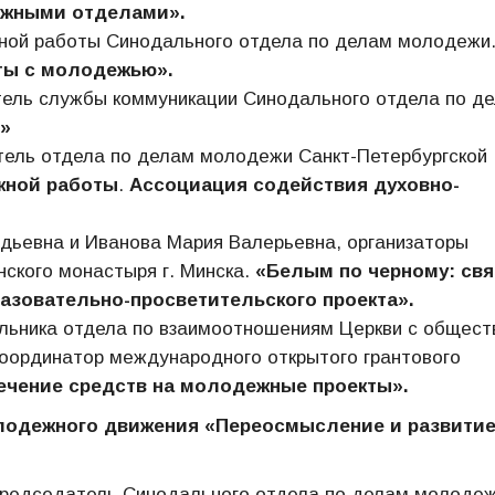
ежными отделами».
ной работы Синодального отдела по делам молодежи
оты с молодежью».
тель службы коммуникации Синодального отдела по д
»
тель отдела по делам молодежи Санкт-Петербургской
жной работы
.
Ассоциация содействия духовно-
адьевна и Иванова Мария Валерьевна, организаторы
ского монастыря г. Минска.
«Белым по черному: свя
азовательно-просветительского проекта».
альника отдела по взаимоотношениям Церкви с общес
координатор международного открытого грантового
ечение средств на молодежные проекты».
олодежного движения «Переосмысление и развити
Председатель Синодального отдела по делам молоде