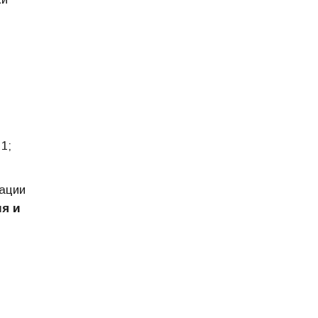
1;
ации
я и