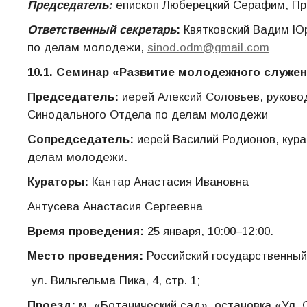
Председатель:
епископ Люберецкий Серафим, Пр
Ответственный секретарь
:
Квятковский Вадим Ю
по делам молодежи,
sinod.odm@gmail.com
10.1. Семинар «Развитие молодежного служен
Председатель:
иерей Алексий Соловьев, руково
Синодального Отдела по делам молодежи
Сопредседатель:
иерей Василий Родионов, кур
делам молодежи.
Кураторы:
Кантар Анастасия Ивановна
Антусева Анастасия Сергеевна
Время проведения:
25 января, 10:00–12:00.
Место проведения:
Российский государственный
ул. Вильгельма Пика, 4, стр. 1;
Проезд:
м. «Ботанический сад», остановка «Ул.