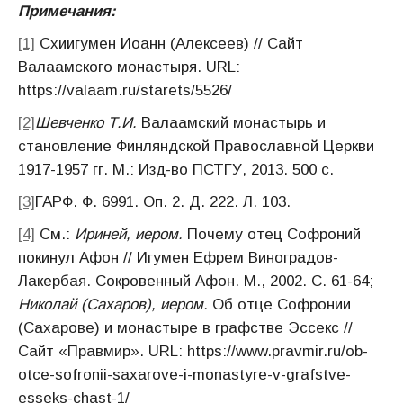
Примечания:
[1]
Схиигумен Иоанн (Алексеев) // Сайт
Валаамского монастыря. URL:
https://valaam.ru/starets/5526/
[2]
Шевченко Т.И.
Валаамский монастырь и
становление Финляндской Православной Церкви
1917-1957 гг. М.: Изд-во ПСТГУ, 2013. 500 с.
[3]
ГАРФ. Ф. 6991. Оп. 2. Д. 222. Л. 103.
[4]
См.:
Ириней, иером.
Почему отец Софроний
покинул Афон // Игумен Ефрем Виноградов-
Лакербая. Сокровенный Афон. М., 2002. С. 61-64;
Николай (Сахаров), иером.
Об отце Софронии
(Сахарове) и монастыре в графстве Эссекс //
Сайт «Правмир». URL: https://www.pravmir.ru/ob-
otce-sofronii-saxarove-i-monastyre-v-grafstve-
esseks-chast-1/