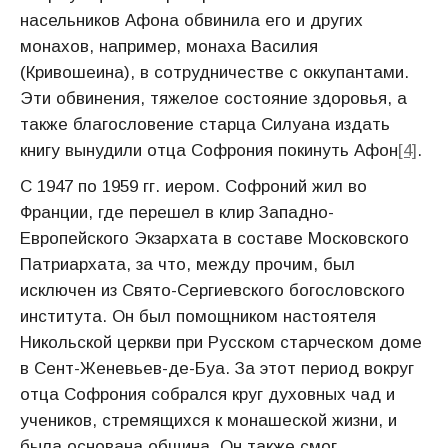
насельников Афона обвинила его и других
монахов, например, монаха Василия
(Кривошеина), в сотрудничестве с оккупантами.
Эти обвинения, тяжелое состояние здоровья, а
также благословение старца Силуана издать
книгу вынудили отца Софрония покинуть Афон
[4]
.
С 1947 по 1959 гг. иером. Софроний жил во
Франции, где перешел в клир Западно-
Европейского Экзархата в составе Московского
Патриархата, за что, между прочим, был
исключен из Свято-Сергиевского богословского
института. Он был помощником настоятеля
Никольской церкви при Русском старческом доме
в Сент-Женевьев-де-Буа. За этот период вокруг
отца Софрония собрался круг духовных чад и
учеников, стремящихся к монашеской жизни, и
была основана община. Он также смог