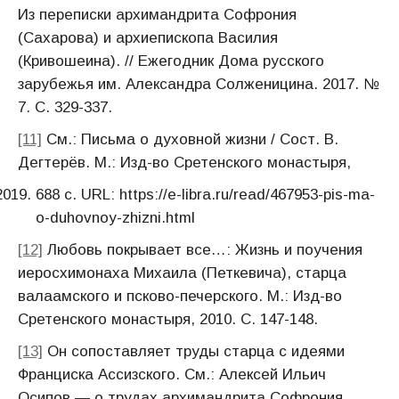
Из переписки архимандрита Софрония
(Сахарова) и архиепископа Василия
(Кривошеина). // Ежегодник Дома русского
зарубежья им. Александра Солженицина. 2017. №
7. С. 329-337.
[11]
См.: Письма о духовной жизни / Сост. В.
Дегтерёв. М.: Изд-во Сретенского монастыря,
688 с. URL: https://e-libra.ru/read/467953-pis-ma-
o-duhovnoy-zhizni.html
[12]
Любовь покрывает все…: Жизнь и поучения
иеросхимонаха Михаила (Петкевича), старца
валаамского и псково-печерского. М.: Изд-во
Сретенского монастыря, 2010. С. 147-148.
[13]
Он сопоставляет труды старца с идеями
Франциска Ассизского. См.: Алексей Ильич
Осипов — о трудах архимандрита Софрония