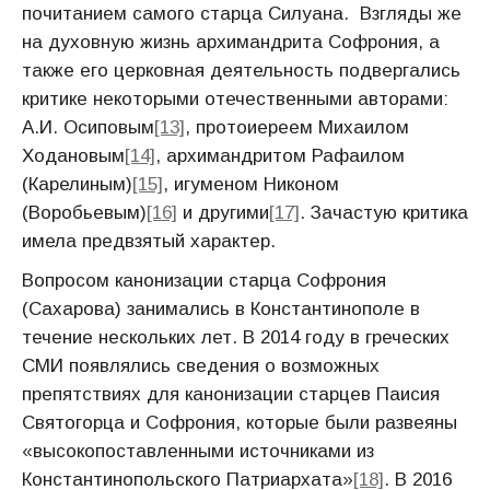
почитанием самого старца Силуана. Взгляды же
на духовную жизнь архимандрита Софрония, а
также его церковная деятельность подвергались
критике некоторыми отечественными авторами:
А.И. Осиповым
[13]
, протоиереем Михаилом
Ходановым
[14]
, архимандритом Рафаилом
(Карелиным)
[15]
, игуменом Никоном
(Воробьевым)
[16]
и другими
[17]
. Зачастую критика
имела предвзятый характер.
Вопросом канонизации старца Софрония
(Сахарова) занимались в Константинополе в
течение нескольких лет. В 2014 году в греческих
СМИ появлялись сведения о возможных
препятствиях для канонизации старцев Паисия
Святогорца и Софрония, которые были развеяны
«высокопоставленными источниками из
Константинопольского Патриархата»
[18]
. В 2016