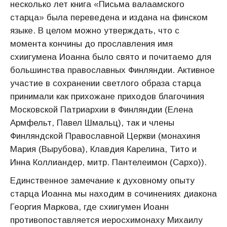
несколько лет книга «Письма валаамского
старца» была переведена и издана на финском
языке. В целом можно утверждать, что с
момента кончины до прославления имя
схиигумена Иоанна было свято и почитаемо для
большинства православных Финляндии. Активное
участие в сохранении светлого образа старца
принимали как прихожане приходов благочиния
Московской Патриархии в Финляндии (Елена
Армфельт, Павел Шмальц), так и члены
Финляндской Православной Церкви (монахиня
Мария (Вырубова), Клавдия Карелина, Тито и
Инна Коллиандер, митр. Пантелеимон (Сархо)).
Единственное замечание к духовному опыту
старца Иоанна мы находим в сочинениях диакона
Георгия Маркова, где схиигумен Иоанн
противопоставляется иеросхимонаху Михаилу