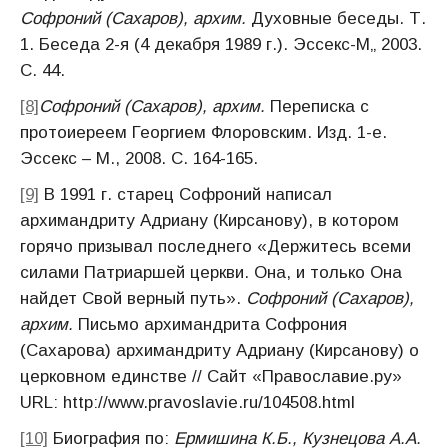
Софроний (Сахаров), архим.
Духовные беседы. Т.
1. Беседа 2-я (4 декабря 1989 г.). Эссекс-М„ 2003.
С. 44.
[8]
Софроний (Сахаров), архим.
Переписка с
протоиереем Георгием Флоровским. Изд. 1-е.
Эссекс – М., 2008. С. 164-165.
[9]
В 1991 г. старец Софроний написал
архимандриту Адриану (Кирсанову), в котором
горячо призывал последнего «Держитесь всеми
силами Патриаршей церкви. Она, и только Она
найдет Свой верный путь».
Софроний (Сахаров),
архим.
Письмо архимандрита Софрония
(Сахарова) архимандриту Адриану (Кирсанову) о
церковном единстве // Сайт «Православие.ру»
URL: http://www.pravoslavie.ru/104508.html
[10]
Биография по:
Ермишина К.Б., Кузнецова А.А.