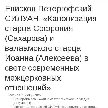
Епископ Петергофский
СИЛУАН. «Канонизация
старца Софрония
(Сахарова) и
валаамского старца
Иоанна (Алексеева) в
свете современных
межцерковных
отношений»
Вы здесь:
Главная
Документы
Пути промысла Божия и святоотеческое наследие
(документы)
Епископ Петергофский СИЛУАН. «Канонизация старца…