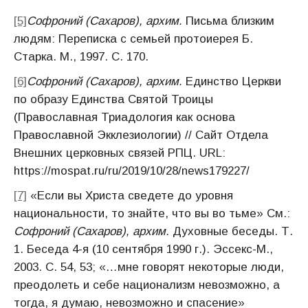
[5]
Софроний (Сахаров), архим.
Письма близким
людям: Переписка с семьей протоиерея Б.
Старка. М., 1997. С. 170.
[6]
Софроний (Сахаров), архим.
Единство Церкви
по образу Единства Святой Троицы
(Православная Триадология как основа
Православной Экклезиологии) // Сайт Отдела
Внешних церковных связей РПЦ. URL:
https://mospat.ru/ru/2019/10/28/news179227/
[7]
«Если вы Христа сведете до уровня
национальности, то знайте, что вы во тьме» См.:
Софроний (Сахаров), архим.
Духовные беседы. Т.
1. Беседа 4-я (10 сентября 1990 г.). Эссекс-М.,
2003. С. 54, 53; «…мне говорят некоторые люди,
преодолеть и себе национализм невозможно, а
тогда, я думаю, невозможно и спасение»