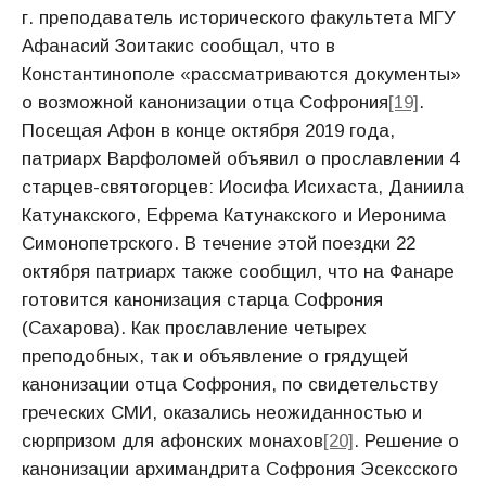
г. преподаватель исторического факультета МГУ
Афанасий Зоитакис сообщал, что в
Константинополе «рассматриваются документы»
о возможной канонизации отца Софрония
[19]
.
Посещая Афон в конце октября 2019 года,
патриарх Варфоломей объявил о прославлении 4
старцев-святогорцев: Иосифа Исихаста, Даниила
Катунакского, Ефрема Катунакского и Иеронима
Симонопетрского. В течение этой поездки 22
октября патриарх также сообщил, что на Фанаре
готовится канонизация старца Софрония
(Сахарова). Как прославление четырех
преподобных, так и объявление о грядущей
канонизации отца Софрония, по свидетельству
греческих СМИ, оказались неожиданностью и
сюрпризом для афонских монахов
[20]
. Решение о
канонизации архимандрита Софрония Эсексского