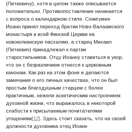
(Питкевичу), хотя в целом также описывается
положительно. Противопоставление начинается
с вопроса о календарном стиле. Схиигумен
Иоанн принял переход братии Ново-Валаамского
монастыря и всей Финской Церкви на
новоюлианскую пасхалию, а старец Михаил
(Питкевич) принадлежал к партии
старостильников. Отцу Иоанну ставиться в укор,
что он с безразличием отнесся к церковным
канонам. Как раз на этом фоне и делаются
замечания о его личных качествах, что он был
простым благодушным старцем с более
практичным, нежели аскетическим настроением
духовной жизни, что выражалось в некоторой
слабости к присылаемым почитателями
угощениям
[12]
. Здесь стоит сказать, что на своей
должности духовника отец Иоанн