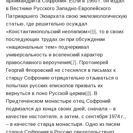
архимандрита Софрония. Если в 1950 г. он издал
в Вестнике Русского Западно-Европейского
Патриаршего Экзархата свою экклезиологическую
статью, где решительно осуждал
«Константинопольский неопапизм»
[6]
, то в своих
последующих трудах он при обсуждении
«национальных тем» подчеркивал
универсальность и вселенский характер
православного вероучения
[7]
. Протоиерей
Георгий Флоровский не стеснялся в письмах к
старцу Софронию отрицательно отзываться о
попытках русских епископов призвать их
вернуться в лоно Русской церкви
[8]
. В
Предтеченском монастыре отец Софроний
подвизался до конца своих дней, сначала – в
качестве настоятеля, а затем, с сентября 1974 г.,
– в качестве старца монастыря. Одно из писем
старца Софрония в Россию свидетельствует,