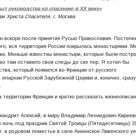
ыт руководства ко спасению в ХХ веке»
рам Христа Спасителя, г. Москва
 вскоре после принятия Русью Православия. Постепе
го, вся территория России покрылась монастырями. М
ка. Меньше известны монастыри, которые были постр
о там оставило свои следы до сих пор. Я хотел бы
тва, который появился во Франции от русского
 епархии Русской Зарубежной Церкви и, конечно, сразу
.
а территории Франции и кратко рассказать жизнеописа
андрит Алексий, в миру Владимир Леонидович Киреевс
в ночь под праздник Святой Троицы (Пятидесятницы) 3
г. в родовом поместье в селе Анненское Ливенского у