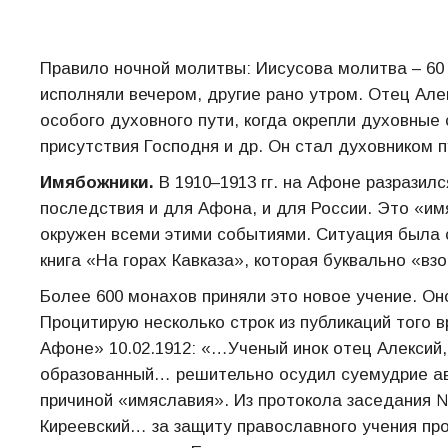
Правило ночной молитвы: Иисусова молитва – 60 ч
исполняли вечером, другие рано утром. Отец Але
особого духовного пути, когда окрепли духовные 
присутствия Господня и др. Он стал духовником п
Имябожники.
В 1910–1913 гг. на Афоне разразил
последствия и для Афона, и для России. Это «им
окружен всеми этими событиями. Ситуация была 
книга «На горах Кавказа», которая буквально «в
Более 600 монахов приняли это новое учение. Он
Процитирую несколько строк из публикаций того 
Афоне» 10.02.1912: «…Ученый инок отец Алексий, 
образованный… решительно осудил суемудрие авт
причиной «имяславия». Из протокола заседания № 
Киреевский… за защиту православного учения пр