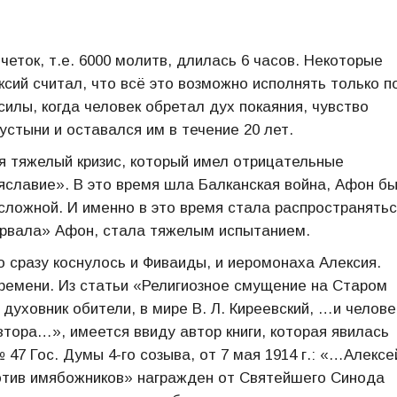
еток, т.е. 6000 молитв, длилась 6 часов. Некоторые
ксий считал, что всё это возможно исполнять только п
силы, когда человек обретал дух покаяния, чувство
устыни и оставался им в течение 20 лет.
ся тяжелый кризис, который имел отрицательные
яславие». В это время шла Балканская война, Афон б
сложной. И именно в это время стала распространять
зорвала» Афон, стала тяжелым испытанием.
о сразу коснулось и Фиваиды, и иеромонаха Алексия.
времени. Из статьи «Религиозное смущение на Старом
духовник обители, в мире В. Л. Киреевский, …и челове
ора…», имеется ввиду автор книги, которая явилась
47 Гос. Думы 4-го созыва, от 7 мая 1914 г.: «…Алексе
отив имябожников» награжден от Святейшего Синода