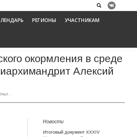
Search:
Вконтакте
АЛЕНДАРЬ
РЕГИОНЫ
УЧАСТНИКАМ
кого окормления в среде
хиархимандрит Алексий
«Опыт…
Новости
Итоговый документ XXХIV