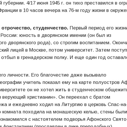
 губернии. 4/17 июня 1945 г. он тихо преставился в ог
Франции в 10 часов вечера на 76-м году жизни в окруже
 отрочество, студенчество.
Первый период его жизн
 России: юность в дворянском имении (он был из
ого дворянского рода), со строгим воспитанием. Оконч
ский лицей в Москве, потом университет. Затем поступ
 отбыл в гренадерском полку. И еще один год оставал
его личности. Его благочестие даже вызывало
 географии учитель показал ему на карте полуостров А
ниверситете он не хотел жить в студенческом общежит
 я верующий христианин». Он переехал с братом
жа и ежедневно ходил на Литургию в церковь Спас-на
Его комната походила на монашескую келью, стены были
ознакомился с настоятелем подворья Афонского Свято
 Аристоклием (прославлен в лике преподобных).