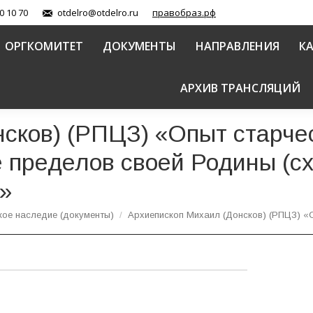
0 10 70
otdelro@otdelro.ru
правобраз.рф
ОРГКОМИТЕТ
ДОКУМЕНТЫ
НАПРАВЛЕНИЯ
К
АРХИВ ТРАНСЛЯЦИЙ
сков) (РПЦЗ) «Опыт старчес
 пределов своей Родины (с
»
кое наследие (документы)
Архиепископ Михаил (Донсков) (РПЦЗ) 