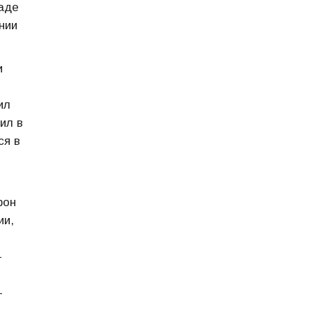
раде
нии
и
ил
ил в
ся в
фон
ии,
-
-