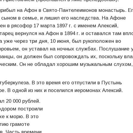
 прибыл на Афон в Свято-Пантелеимонов монастырь. Е
м сыном в семье, и лишил его наследства. На Афоне
 в рясофор 17 марта 1897 г. с именем Алексий,
арец вернулся на Афон в 1894 г. и оставался там впл
 а уже через три дня, 10 июня, был рукоположен во
оровьем, он уставал на ночных службах. Послушание 
транцы, он должен был сопровождать их, поскольку вл
реческим. Он не обладал хорошим музыкальным слухом,
туберкулеза. В это время его отпустили в Пустынь
е. В одной из них и поселился иеромонах Алексий.
ал 20 000 рублей.
одором построили
е к морю. В это
атию грамоте
в. Часть времени