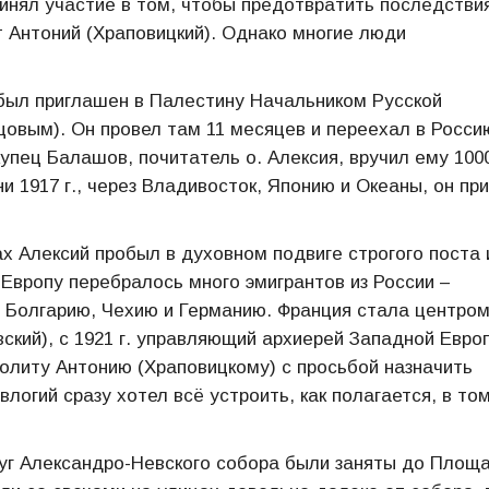
инял участие в том, чтобы предотвратить последстви
 Антоний (Храповицкий). Однако многие люди
й был приглашен в Палестину Начальником Русской
вым). Он провел там 11 месяцев и переехал в Росси
 купец Балашов, почитатель о. Алексия, вручил ему 100
ни 1917 г., через Владивосток, Японию и Океаны, он пр
х Алексий пробыл в духовном подвиге строгого поста 
Европу перебралось много эмигрантов из России –
 Болгарию, Чехию и Германию. Франция стала центро
вский), с 1921 г. управляющий архиерей Западной Евро
олиту Антонию (Храповицкому) с просьбой назначить
огий сразу хотел всё устроить, как полагается, в то
уг Александро-Невского собора были заняты до Площ