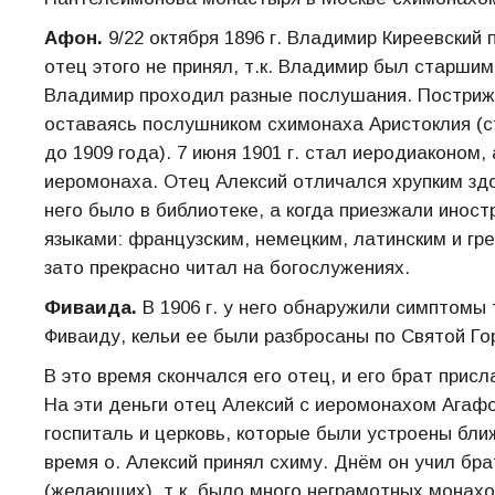
Афон.
9/22 октября 1896 г. Владимир Киреевский
отец этого не принял, т.к. Владимир был старши
Владимир проходил разные послушания. Пострижен
оставаясь послушником схимонаха Аристоклия (ст
до 1909 года). 7 июня 1901 г. стал иеродиаконом,
иеромонаха. Отец Алексий отличался хрупким зд
него было в библиотеке, а когда приезжали инос
языками: французским, немецким, латинским и г
зато прекрасно читал на богослужениях.
Фиваида.
В 1906 г. у него обнаружили симптомы 
Фиваиду, кельи ее были разбросаны по Святой Гор
В это время скончался его отец, и его брат присл
На эти деньги отец Алексий с иеромонахом Агаф
госпиталь и церковь, которые были устроены ближ
время о. Алексий принял схиму. Днём он учил бр
(желающих), т.к. было много неграмотных монахо