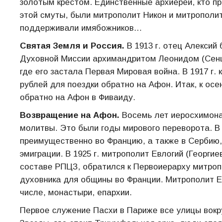
золотым крестом. Единственные архиереи, кто пр
этой смуты, были митрополит Никон и митрополит
поддерживали имябожников…
Святая Земля и Россия.
В 1913 г. отец Алекси
Духовной Миссии архимандритом Леонидом (Сенцо
где его застала Первая Мировая война. В 1917 г.
рублей для поездки обратно на Афон. Итак, к осе
обратно на Афон в Фиваиду.
Возвращение на Афон.
Восемь лет иеросхимона
молитвы. Это были годы мирового переворота. В 
преимущественно во Францию, а также в Сербию,
эмиграции. В 1925 г. митрополит Евлогий (Георгие
составе РПЦЗ, обратился к Первоиерарху митроп
духовника для общины во Франции. Митрополит Евл
числе, монастыри, епархии.
Первое служение Пасхи в Париже все улицы вокр