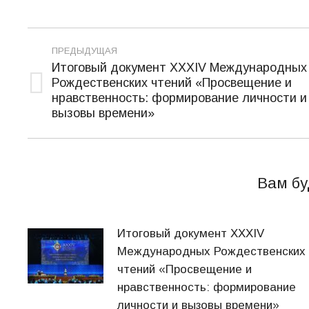
Навигация
ПРЕДЫДУЩАЯ
по
Итоговый документ XXХIV Международных
Рождественских чтений «Просвещение и
записям
Предыдущая
нравственность: формирование личности и
запись:
вызовы времени»
Вам бу
Итоговый документ XXХIV
Международных Рождественских
чтений «Просвещение и
нравственность: формирование
личности и вызовы времени»