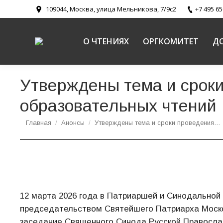
109044, Москва, улица Мельникова, 7/9с2
+7 495 65
О ЧТЕНИЯХ
ОРГКОМИТЕТ
Д
Утверждены тема и срок
образовательных чтений
Вы здесь:
Главная
Анонсы
Утверждены тема и сроки проведения…
12 марта 2026 года в Патриаршей и Синодальной
председательством Святейшего Патриарха Москов
заседание Священного Синода Русской Правосла