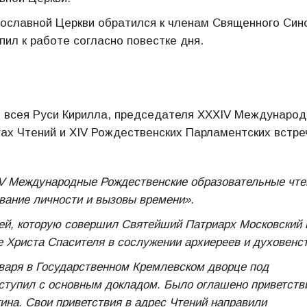
вославной Церкви обратился к членам Священного Син
пил к работе согласно повестке дня.
 всея Руси Кирилла, председателя XXХIV Междунаро
ах Чтений и ХIV Рождественских Парламентских встре
ХIV Международные Рождественские образовательные чте
вание личности и вызовы времени».
ией, которую совершил Святейший Патриарх Московский 
 Христа Спасителя в сослужении архиереев и духовенст
нваря в Государственном Кремлевском дворце под
ступил с основным докладом. Было оглашено приветств
на. Свои приветствия в адрес Чтений направили