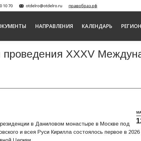
0 10 70
otdelro@otdelro.ru
правобраз.рф
ОКУМЕНТЫ
НАПРАВЛЕНИЯ
КАЛЕНДАРЬ
РЕГИО
и проведения XXXV Междун
М
1
 резиденции в Даниловом монастыре в Москве под
ского и всея Руси Кирилла состоялось первое в 2026
вной Церкви.