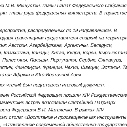
ии М.В. Мишустин, главы Палат Федерального Собрания
дин, главы ряда федеральных министерств. В торжеств
ероприятия, распределенных по 19 направлениям. В
одаря трансляциям представители епархий на территор
жья: Австрии, Азербайджана, Аргентины, Беларуси,
, Казахстана, Канады, Китая, Кипра, Кореи, Кыргызстана
 Палестины, Польши, Португалии, Сербии, Сингапура,
иппин, Финляндии, Франции, Чехии, Швеции, Эстонии. Т
хатов Африки и Юго-Восточной Азии.
х чтений был подготовлен итоговый документ.
ания Российской Федерации прошли ХIV Рождественские
ламентских встреч возглавили Святейший Патриарх
вета Федерации В.И. Матвиенко. В рамках ХIV
лых стола: «Воспитание и просвещение как инструменты
, «Становление современной общественно-государствен