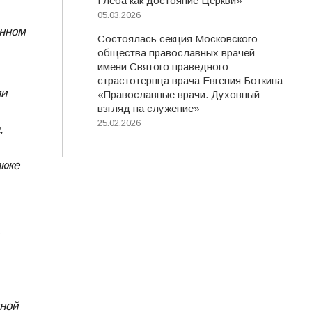
Глеба как достояние Церкви»
05.03.2026
енном
Состоялась секция Московского
общества православных врачей
имени Святого праведного
страстотерпца врача Евгения Боткина
ии
«Православные врачи. Духовный
взгляд на служение»
25.02.2026
,
акже
ной