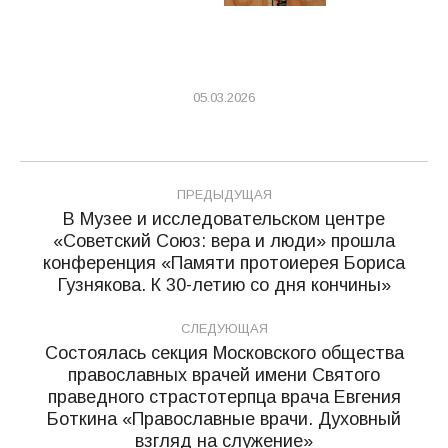
05.03.2026
Навигация
ПРЕДЫДУЩАЯ
по
В Музее и исследовательском центре
«Советский Союз: вера и люди» прошла
записям
Предыдущая
конференция «Памяти протоиерея Бориса
запись:
Гузнякова. К 30-летию со дня кончины»
СЛЕДУЮЩАЯ
Состоялась секция Московского общества
православных врачей имени Святого
праведного страстотерпца врача Евгения
Следующая
Боткина «Православные врачи. Духовный
запись:
взгляд на служение»