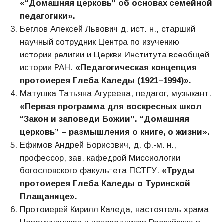
«“Домашняя церковьˮ об основах семейной
педагогики».
Беглов Алексей Львович д. ист. н., старший
научный сотрудник Центра по изучению
истории религии и Церкви Института всеобщей
истории РАН.
«Педагогическая концепция
протоиерея Глеба Каледы (1921–1994)».
Матушка Татьяна Агуреева, педагог, музыкант.
«Первая программа для воскресных школ
“Закон и заповеди Божииˮ. “Домашняя
церковьˮ – размышления о книге, о жизни».
Ефимов Андрей Борисович, д. ф.-м. н.,
профессор, зав. кафедрой Миссиологии
богословского факультета ПСТГУ.
«Труды
протоиерея Глеба Каледы о Туринской
Плащанице».
Протоиерей Кирилл Каледа, настоятель храма