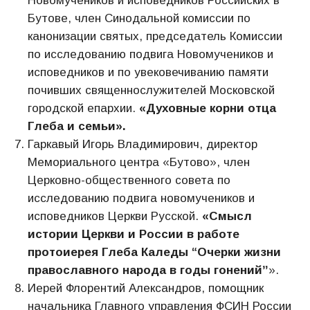
Новомучеников и исповедников Российских в
Бутове, член Синодальной комиссии по
канонизации святых, председатель Комиссии
по исследованию подвига Новомучеников и
исповедников и по увековечиванию памяти
почивших священнослужителей Московской
городской епархии.
«Духовные корни отца
Глеба и семьи».
Гаркавый Игорь Владимирович, директор
Мемориального центра «Бутово», член
Церковно-общественного совета по
исследованию подвига новомучеников и
исповедников Церкви Русской.
«Смысл
истории Церкви и России в работе
протоиерея Глеба Каледы “Очерки жизни
православного народа в годы гоненийˮ
».
Иерей Флорентий Александров, помощник
начальника Главного управления ФСИН России