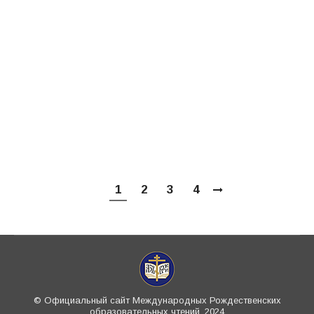
совета Ярославской епархии,
председатель Ярославского церковно-
исторического общества, духовный
наставник Российского союза боевых
искусств В XX–XXI вв. в России
существовало две точки зрения на цели
отечественного высшего…
1
2
3
4
© Официальный сайт Международных Рождественских
образовательных чтений, 2024