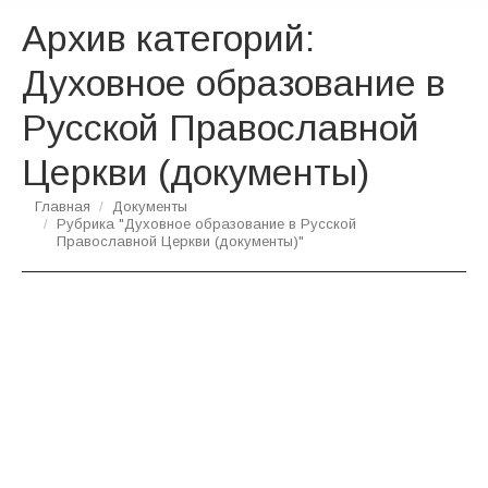
Архив категорий:
Духовное образование в
Русской Православной
Церкви (документы)
Вы здесь:
Главная
Документы
Рубрика "Духовное образование в Русской
Православной Церкви (документы)"
18 мая 2021 года в РУДН в
дистанционном и очном формате
состоялась VIII Международная научно-
практическая конференция «Духовно-
нравственная культура в высшей школе:
Историческая память как основа