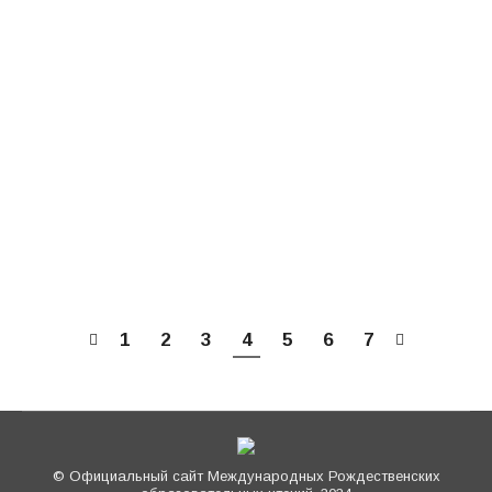
Лулео) «Подвиг Святого Александра
Невского и информационная война против
героев русской истории» Доклад в рамках
XXIХ Международных образовательных
чтений «Александр Невский: Запад и
Восток: историческая память народа»
Конференция «Значение литературы в
воспитании исторической памяти народа»
19 мая 2021 г., Храм Христа Спасителя, г.…
1
2
3
4
5
6
7
© Официальный сайт Международных Рождественских