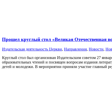
Прошел круглый стол «Великая Отечественная во
Издательская деятельность Церкви
,
Направления
,
Новости
,
Нов
Круглый стол был организован Издательским советом 27 янва
образовательных чтений и посвящен вопросам издания литерат
детей и молодежи. В мероприятии приняли участие главный 