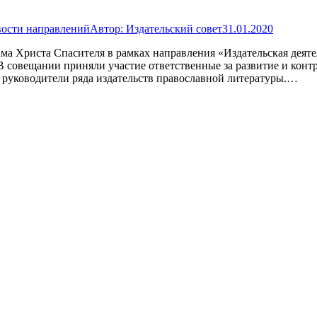
ости направлений
Автор:
Издательский совет
31.01.2020
ама Христа Спасителя в рамках направления «Издательская де
 В совещании приняли участие ответственные за развитие и конт
е руководители ряда издательств православной литературы.…