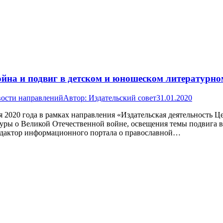
йна и подвиг в детском и юношеском литературно
ости направлений
Автор:
Издательский совет
31.01.2020
ря 2020 года в рамках направления «Издательская деятельност
уры о Великой Отечественной войне, освещения темы подвига в
редактор информационного портала о православной…