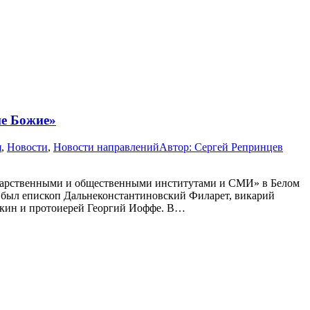
ие Божие»
я
,
Новости
,
Новости направлений
Автор:
Сергей Репринцев
ударственными и общественными институтами и СМИ» в Белом
и был епископ Дальнеконстантиновский Филарет, викарий
ркин и протоиерей Георгий Иоффе. В…