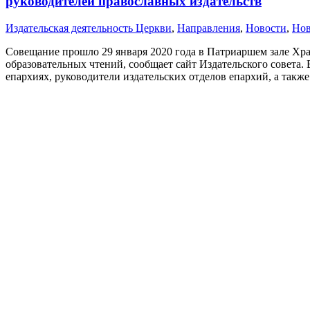
руководителей православных издательств
Издательская деятельность Церкви
,
Направления
,
Новости
,
Нов
Совещание прошло 29 января 2020 года в Патриаршем зале Хр
образовательных чтений, сообщает сайт Издательского совета.
епархиях, руководители издательских отделов епархий, а такж