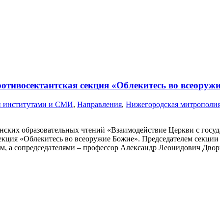
ротивосектантская секция «Облекитесь во всеоруж
и институтами и СМИ
,
Направления
,
Нижегородская митрополи
енских образовательных чтений «Взаимодействие Церкви с гос
секция «Облекитесь во всеоружие Божие». Председателем секци
м, а сопредседателями – профессор Александр Леонидович Дво