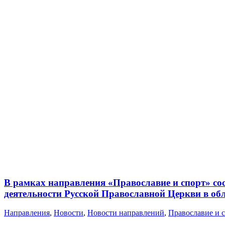
В рамках направления «Православие и спорт» со
деятельности Русской Православной Церкви в об
Направления
,
Новости
,
Новости направлений
,
Православие и 