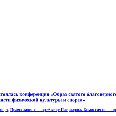
стоялась конференция «Образ святого благоверног
ласти физической культуры и спорта»
спорт
,
Православие и спорт
Автор:
Патриаршая Комиссия по вопр