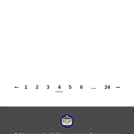
Работа конференции «Святоотеческая
психология и современная практика
Церкви» завершилась работой секции
«Психологическая помощь православной
семье», которая состоялась 24 января 2015
года в рамках Рождественских чтений в
Сергиевском зале Храма Христа
Спасителя.
1
2
3
4
5
6
…
24