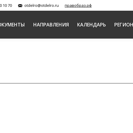
0 10 70
otdelro@otdelro.ru
правобраз.рф
ОКУМЕНТЫ
НАПРАВЛЕНИЯ
КАЛЕНДАРЬ
РЕГИО
ях было уделено роли святоотеческого наследия в 
Автор:
Балашова Елена
01.02.2015
ста Спасителя прошла конференция «Святоотеческое н