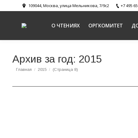
109044, Москва, улица Мельникова, 7/9с2
+7 495 65
О ЧТЕНИЯХ
ОРГКОМИТЕТ
Д
Архив за год:
2015
Вы здесь:
Главная
2015
(Страница 8)
Большое внимание на Рождественских чтени
Новости
,
Пути промысла Божия и святоотеческое наследие
23 января 2015 года в Белом Зале Храма Хри