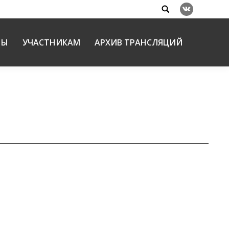
Search:
Вконтакте
НЫ
УЧАСТНИКАМ
АРХИВ ТРАНСЛЯЦИЙ
деле воспитания детей и юношества
аследие и воспитание детей и юношества.