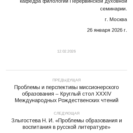
кафедра филологии Перервинской духовной
семинарии.
г. Москва
26 января 2026 г.
12.02.2026
Навигация
ПРЕДЫДУЩАЯ
по
Проблемы и перспективы миссионерского
образования – Круглый стол XXXIV
Предыдущая
записям
Международных Рождественских чтений
запись:
СЛЕДУЮЩАЯ
Злыгостева Н. И. «Проблемы образования и
Следующая
воспитания в русской литературе»
запись: