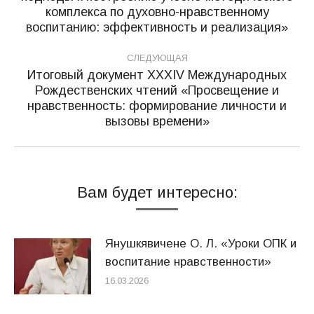
записям
Предыдущая
комплекса по духовно-нравственному
запись:
воспитанию: эффективность и реализация»
СЛЕДУЮЩАЯ
Итоговый документ XXХIV Международных
Рождественских чтений «Просвещение и
Следующая
нравственность: формирование личности и
запись:
вызовы времени»
Вам будет интересно:
Янушкявичене О. Л. «Уроки ОПК и
воспитание нравственности»
16.03.2026