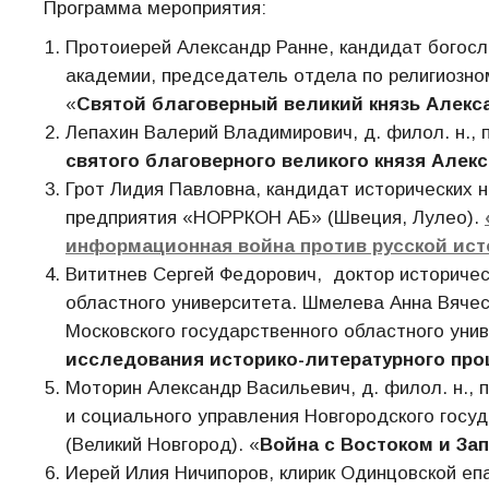
Программа мероприятия:
Протоиерей Александр Ранне, кандидат богосл
академии, председатель отдела по религиозно
«
Святой благоверный великий князь Алекс
Лепахин Валерий Владимирович, д. филол. н., 
святого благоверного великого князя Алек
Грот Лидия Павловна, кандидат исторических н
предприятия «НОРРКОН АБ» (Швеция, Лулео).
информационная война против русской ис
Вититнев Сергей Федорович, доктор историчес
областного университета. Шмелева Анна Вячес
Московского государственного областного унив
исследования историко-литературного проц
Моторин Александр Васильевич, д. филол. н.,
и социального управления Новгородского госу
(Великий Новгород). «
Война с Востоком и За
Иерей Илия Ничипоров, клирик Одинцовской епа