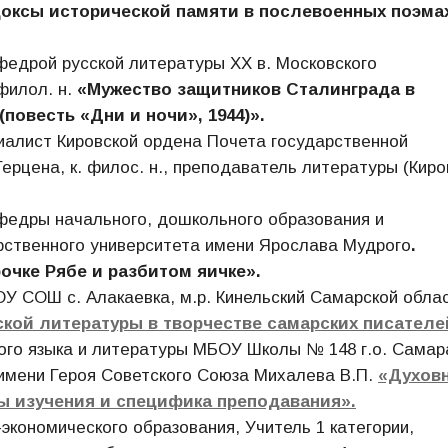
оксы исторической памяти в послевоенных поэма
едрой русской литературы ХХ в. Московского
филол. н.
«Мужество защитников Сталинграда в
повесть «Дни и ночи», 1944)».
иалист Кировской ордена Почета государственной
ерцена, к. филос. н., преподаватель литературы (Киро
афедры начального, дошкольного образования и
рственного университета имени Ярослава Мудрого
.
рочке Рябе и разбитом яичке».
 СОШ с. Алакаевка, м.р. Кинельский Самарской облас
кой литературы в творчестве самарских писателе
ого языка и литературы МБОУ Школы № 148 г.о. Самар
имени Героя Советского Союза Михалева В.П.
«Духов
ы изучения и специфика преподавания»
.
кономического образования, Учитель 1 категории,