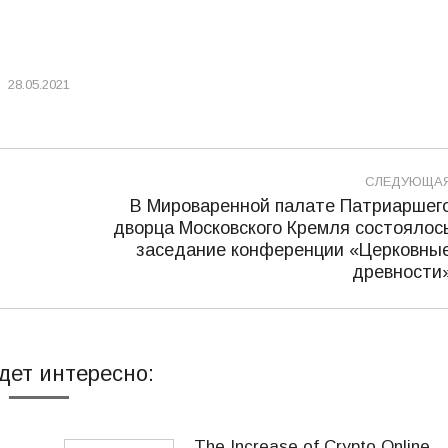
28.05.2021
СЛЕДУЮЩА
В Мироваренной палате Патриаршег
дворца Московского Кремля состоялос
Следующая
заседание конференции «Церковны
запись:
древности
дет интересно:
The Increase of Crypto Online