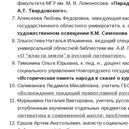
факультета МГУ им. М. В. Ломоносова.
«Парад
А.Т. Твардовского».
Алексеева Любовь Федоровна, заведующая каф
государственного областного университета, к. 
художественном освещении К.М. Симонова (
Злыгостева Наталья Ильинична, ведущий спец
универсальной областной библиотеки им. А.И. Г
«О ‟власти земли” в русской литературе».
Тимонина Ольга Юрьевна, к. пед. н., доцент к
социального управления Новгородского госуда
«Историческая память народа в сказке о ку
Селиванова Людмила Михайловна, учитель ГБОУ
«Возрождение традиций православной русс
Мурашкина Наталия Викторовна, учитель русск
углубленным изучением отдельных предметов 
литература в современной школе: проблем
Ершов Артем Анатольевич, магистр социально-э