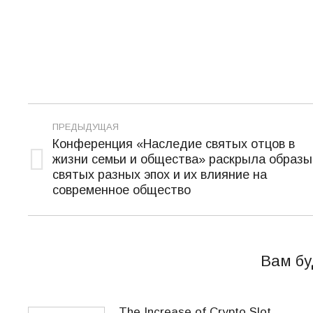
Навигация
ПРЕДЫДУЩАЯ
по
Конференция «Наследие святых отцов в
жизни семьи и общества» раскрыла образы
записям
Предыдущая
святых разных эпох и их влияние на
запись:
современное общество
Вам бу
The Increase of Crypto Slot