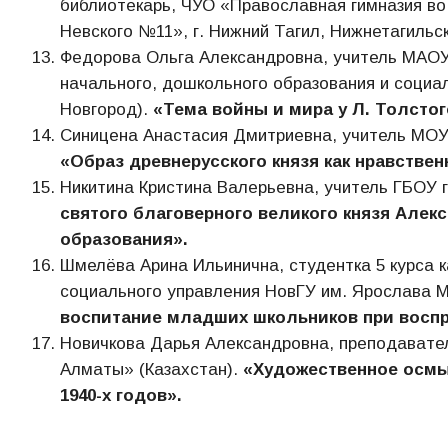
библиотекарь, ЧУО «Православная гимназия во 
Невского №11», г. Нижний Тагил, Нижнетагильск
Федорова Ольга Александровна, учитель МАОУ
начального, дошкольного образования и социа
Новгород).
«Тема войны и мира у Л. Толстог
Синицена Анастасия Дмитриевна, учитель МОУ «
«Образ древнерусского князя как нравстве
Никитина Кристина Валерьевна, учитель ГБОУ
святого благоверного великого князя Алек
образования».
Шмелёва Арина Ильинична, студентка 5 курса 
социального управления НовГУ им. Ярослава М
воспитание младших школьников при воспри
Новичкова Дарья Александровна, преподавател
Алматы» (Казахстан).
«Художественное осмыс
1940-х годов».