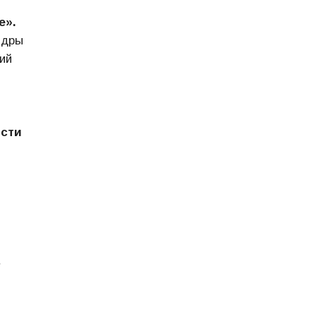
е»
.
едры
ий
ости