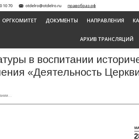
0 10 70
otdelro@otdelro.ru
правобраз.рф
ОРГКОМИТЕТ
ДОКУМЕНТЫ
НАПРАВЛЕНИЯ
К
АРХИВ ТРАНСЛЯЦИЙ
туры в воспитании историч
ения «Деятельность Церкви
тании…
М
2