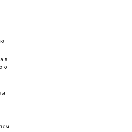
ую
а в
ого
ты
 том