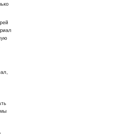
лько
рей
ериал
ную
х
ал,
ать
 мы