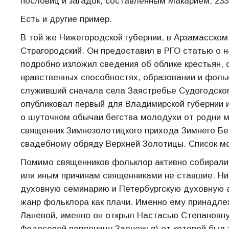
пословиц и загадок, составленным Макарием, 233
Есть и другие пример.
В той же Нижегородской губернии, в Арзамасском
Страгородский. Он предоставил в РГО статью о н
подробно изложил сведения об облике крестьян,
нравственных способностях, образовании и фоль
служивший сначала села Заястребье Судогодског
опубликовал первый для Владимирской губернии 
о шуточном обычаи бегства молодухи от родни м
священник Зимнезолотицкого прихода Зимнего Бе
свадебному обряду Верхней Золотицы. Список м
Помимо священников фольклор активно собирали 
или иным причинам священниками не ставшие. Н
духовную семинарию и Петербургскую духовную
жанр фольклора как плачи. Именно ему принадле
Ланевой, именно он открыл Настасью Степановну
Федосовой вопленицу Заонежья) от которой был 