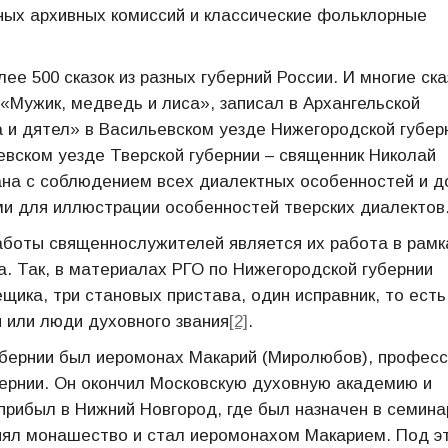
ных архивных комиссий и классические фольклорные
лее 500 сказок из разных губерний России. И многие ска
 «Мужик, медведь и лиса», записал в Архангельской
а и дятел» в Васильевском уезде Нижегородской губер
жевском уезде Тверской губернии – священник Николай
сана с соблюдением всех диалектных особенностей и д
и для иллюстрации особенностей тверских диалектов
аботы священнослужителей является их работа в рамк
. Так, в материалах РГО по Нижегородской губернии
щика, три становых пристава, один исправник, то есть
и или люди духовного звания
[2]
.
убернии был иеромонах Макарий (Миролюбов), профес
бернии. Он окончил Московскую духовную академию и
 прибыл в Нижний Новгород, где был назначен в семин
ринял монашество и стал иеромонахом Макарием. Под э