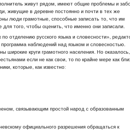
полнитель живут рядом, имеют общие проблемы и заб
и, живущие в деревне постоянно и почти в тех же
роны люди грамотные, способные записать то, что им
 для того, чтобы оценить, что именно они записали.
к по отделению русского языка и словесности», редак
а программа наблюдений над языком и словесностью.
ны широкие круги грамотного населения. Но оказалось,
стьянами если не как свои, то по крайне мере как бли
ики, которые, как известно:
веном, связывающим простой народ с образованным
зневскому официального разрешения обращаться к