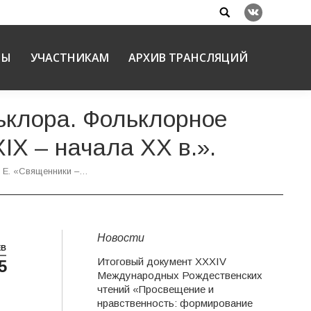
Search:
Вконтакте
НЫ
УЧАСТНИКАМ
АРХИВ ТРАНСЛЯЦИЙ
ьклора. Фольклорное
IX – начала ХХ в.».
 Е. «Священники –…
Новости
ЕВ
Итоговый документ XXХIV
5
Международных Рождественских
чтений «Просвещение и
нравственность: формирование