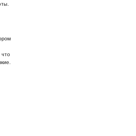
оты.
тором
 что
зкие.