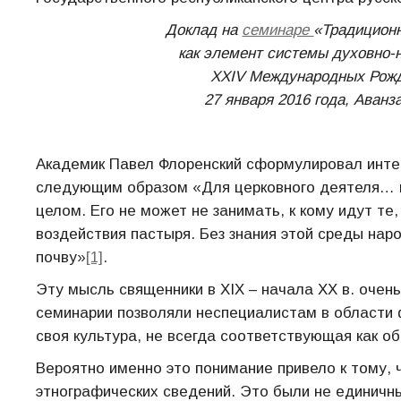
Доклад на
семинаре
«Традиционн
как элемент системы духовно-
XXIV Международных Рожд
27 января 2016 года, Аванз
Академик Павел Флоренский сформулировал интер
следующим образом «Для церковного деятеля… н
целом. Его не может не занимать, к кому идут те
воздействия пастыря. Без знания этой среды на
почву»
[1]
.
Эту мысль священники в XIX – начала ХХ в. очен
семинарии позволяли неспециалистам в области 
своя культура, не всегда соответствующая как о
Вероятно именно это понимание привело к тому,
этнографических сведений. Это были не единичны