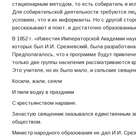
стационарным методом, то есть собиратель и ис
Для собирательской деятельности требуются люд
условиях, что и их информанты. Но с другой сто
рассказывают и поют, и достаточно образованные
В 1852 г. «Известия Императорской Академии нау
которых был И.И. Срезневский, была разработан
Предполагалось, что к программе будут привлече
только две группы населения рассматриваются кре
Это учителя, но их было мало, и сельские священн
Косили, жали, сеяли
И пили водку в праздники
С крестьянством наравне.
Зачастую священник оказывался единственным з
обществом.
Министр народного образования не дал И.И. Сре