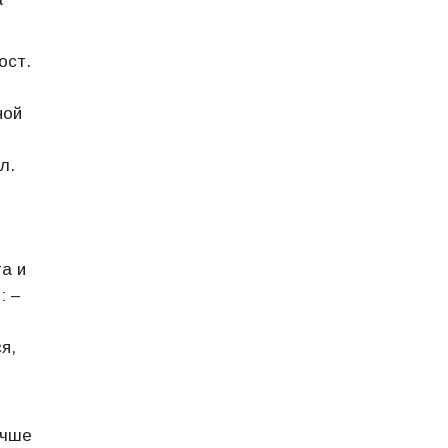
ост.
ной
л.
а и
: –
я,
ю
учше