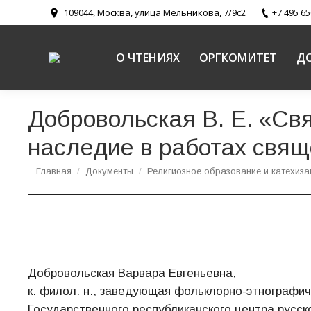
109044, Москва, улица Мельникова, 7/9с2
+7 495 65
О ЧТЕНИЯХ
ОРГКОМИТЕТ
Д
Добровольская В. Е. «Св
наследие в работах свящ
Вы здесь:
Главная
Документы
Религиозное образование и катехиза
Добровольская Варвара Евгеньевна,
к. филол. н., заведующая фольклорно-этнографи
Государственного республиканского центра русск