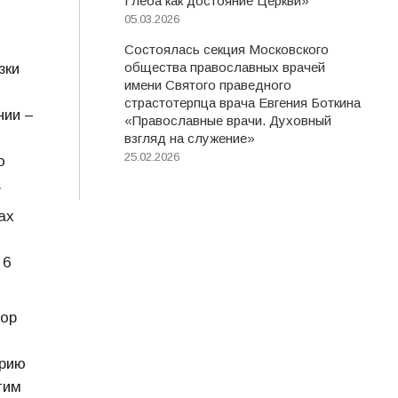
Глеба как достояние Церкви»
05.03.2026
Состоялась секция Московского
общества православных врачей
зки
имени Святого праведного
страстотерпца врача Евгения Боткина
нии –
«Православные врачи. Духовный
взгляд на служение»
25.02.2026
о
.
ах
 6
сор
арию
тим