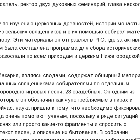
сатель, ректор двух духовных семинарий, глава неско
 по изучению церковных древностей, истории монасты
из сельских священников и с их помощью собирал мат
ору. Эти материалы он отправлял в РГО, где за актив
м была составлена программа для сбора исторически
 разослали по всем приходам и церквям Нижегородской
Макария, являясь сводами, содержат обширный матери
еланных священниками-собирателями по отдельным
ороводно-игровых песни, 23 свадебных. Он одним из
которые он обозначил как «употребляемые в пирах и
сейчас, наука пришла к тому, что необходимо фиксиров
да очень помогают ученым, поскольку в ряде ситуаций
нях или просто какие-то фрагменты и спросить о
текст песен, и описание их бытования. В собрании