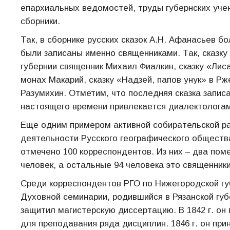
епархиальных ведомостей, труды губернских уче
сборники.
Так, в сборнике русских сказок А.Н. Афанасьев бо
были записаны именно священниками. Так, сказку
губернии священник Михаил Фиалкин, сказку «Лис
монах Макарий, сказку «Надзей, папов унук» в Р
Разумихин. Отметим, что последняя сказка запи
настоящего времени привлекается диалектологам
Еще одним примером активной собирательской р
деятельности Русского географического общества
отмечено 100 корреспондентов. Из них – два поме
человек, а остальные 94 человека это священник
Среди корреспондентов РГО по Нижегородской г
Духовной семинарии, родившийся в Рязанской гу
защитил магистерскую диссертацию. В 1842 г. он
для преподавания ряда дисциплин. 1846 г. он п