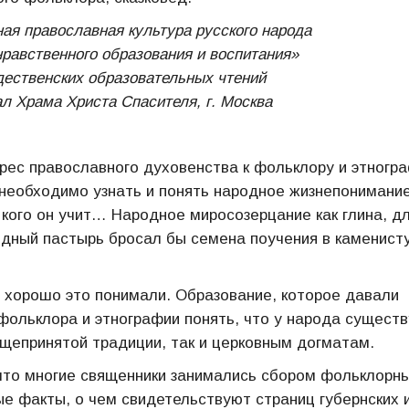
ая православная культура русского народа
нравственного образования и воспитания»
ественских образовательных чтений
ал Храма Христа Спасителя, г. Москва
ес православного духовенства к фольклору и этногр
еобходимо узнать и понять народное жизнепонимание
, кого он учит… Народное миросозерцание как глина, д
родный пастырь бросал бы семена поучения в каменист
ь хорошо это понимали. Образование, которое давали
фольклора и этнографии понять, что у народа существ
бщепринятой традиции, так и церковным догматам.
 что многие священники занимались сбором фольклорны
е факты, о чем свидетельствуют страниц губернских 