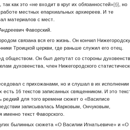
так как это «не входит в круг их обязанностей»
[6]
, но
 работе местных епархиальных архиереев. И те
вал материалов с мест.
Андреевич Фаворский.
 городом связана вся его жизнь. Он кончил Нижегородск
ики Троицкой церкви, где раньше служил его отец.
ред обществом. Он был депутат со стороны духовенств
елам духовенства, член Нижегородского статистическ
еседовал с прихожанами, но и слушал в их исполнении
 есть 16 текстов записанных священником. И это текс
ть редкий для того времени сюжет о «Василисе
следствии записывалась Марковым, Ончуковым,
я именно текст Фаворского.
ругих былинных сюжета «О Василии Игнатьевиче» и «О