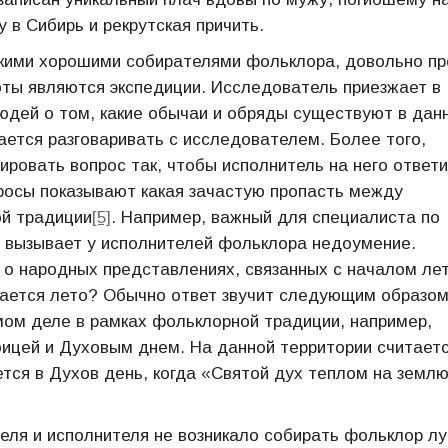
у в Сибирь и рекрутская причить.
акими хорошими собирателями фольклора, довольно пр
ты являются экспедиции. Исследователь приезжает в
юдей о том, какие обычаи и обряды существуют в дан
ается разговаривать с исследователем. Более того,
ровать вопрос так, чтобы исполнитель на него ответи
росы показывают какая зачастую пропасть между
й традиции
[5]
. Например, важный для специалиста по
 вызывает у исполнителей фольклора недоумение.
 о народных представлениях, связанных с началом лет
нается лето? Обычно ответ звучит следующим образом
мом деле в рамках фольклорной традиции, например,
оицей и Духовым днем. На данной территории считаетс
ется в Духов день, когда «Святой дух теплом на земл
еля и исполнителя не возникало собирать фольклор л