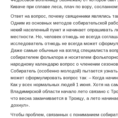
Киваче при сплаве леса, плач по вору, сосланном
Ответ на вопрос, почему священники являлись т
Одним из основных методов собирательской рабо
некий населенный пункт и начинает опрашивать л
местности. Но, человек отнюдь не всегда соглаш
исследователь отнюдь не всегда может сформули
Даже самые обычные на взгляд специалиста воп
собирателем фольклора и носителем фольклорно
народному календарю вопрос о членении сезонов
Собиратель (особенно молодой) пытается узнать
может сформулировать вопрос так: – Когда начи
Как у всех нормальных людей 1 июня. Хотя на са
Владимирской области начало лето связано с Тр
что весна заканчивается в Троицу, а лето начина
дохнул».
Чтобы проблем, связанных с пониманием собират