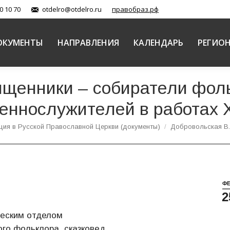
0 10 70
otdelro@otdelro.ru
правобраз.рф
ОКУМЕНТЫ
НАПРАВЛЕНИЯ
КАЛЕНДАРЬ
РЕГИО
ященники – собиратели фол
еннослужителей в работах X
ция в Русской Православной Церкви (документы)
Добровольская В.
Ф
2
ческим отделом
ого фольклора, сказковед.