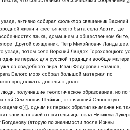
 текста, что сопоставимо классическими собраниями
[3
 уезде, активно собирал фольклор священник Василий
ародной жизни и крестьянского быта села Арати, где
 особенностях языка, домашнем и общественном быте,
клоре. Другой священник, Петр Михайлович Ландышев,
о уезда, потом селе Верхний Ландех Гороховецкого у
и один из первых для русской традиции вообще матер
ужа со свадебного пира. Иван Федорович Розанов,
рега Белого моря собрал большой материал по
ожно продолжать довольно долго.
люди, получившие теологическое образование, но по
иколай Семенович Шайжин, окончивший Олонецкую
 академию
[4]
, одним из первых обратил внимание на та
жит запись плачей от жительницы села Нигижма Лукер
 Богданову (вторую по значимости после Ирины
записан уникальный плач вдовы по мужу, погибшему н