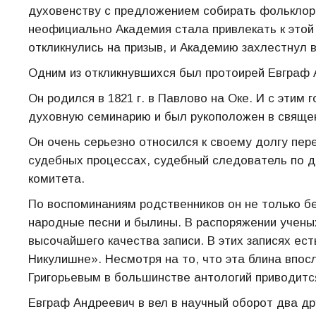
духовенству с предложением собирать фольклор, 
неофициально Академия стала привлекать к этой
откликнулись на призыв, и Академию захлестнул 
Одним из откликнувшихся был протоирей Евграф 
Он родился в 1821 г. в Павлово на Оке. И с этим
духовную семинарию и был рукоположен в священн
Он очень серьезно относился к своему долгу пе
судебных процессах, судебный следователь по д
комитета.
По воспоминаниям родственников он не только б
народные песни и былины. В распоряжении ученых
высочайшего качества записи. В этих записях ес
Никулишне». Несмотря на то, что эта блина впо
Григорьевым в большинстве антологий приводитс
Евграф Андреевич в вел в научный оборот два д