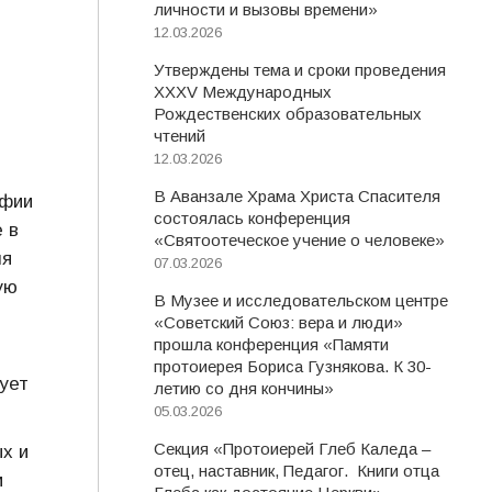
личности и вызовы времени»
12.03.2026
Утверждены тема и сроки проведения
XXXV Международных
Рождественских образовательных
чтений
12.03.2026
В Аванзале Храма Христа Спасителя
афии
состоялась конференция
 в
«Святоотеческое учение о человеке»
ля
07.03.2026
ую
В Музее и исследовательском центре
«Советский Союз: вера и люди»
прошла конференция «Памяти
протоиерея Бориса Гузнякова. К 30-
ует
летию со дня кончины»
05.03.2026
Секция «Протоиерей Глеб Каледа –
х и
отец, наставник, Педагог. Книги отца
и