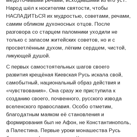
медоточивыми речами, исходившими из его уст.
Народ шёл к носителям святости, чтобы
НАСЛАДИТЬСЯ их мудростью, советами, речами,
самим обликом духоносных отцов. После
разговора со старцем паломники уходили не
только с запасом житейских советов, но и с
просветлённым духом, лёгким сердцем, чистой,
ликующей душой.
С первых самостоятельных шагов своего
развития крещёная Киевская Русь искала свой,
самобытный, национальный образ действия и
«чувствования». Она сразу же приступила к
созданию своего, почвенного, русского извода
вселенского православия. Особо отметим,
благодатным маяком её становления и
формирования был не Афон, не Константинополь,
а Палестина. Первые уроки монашества Русь