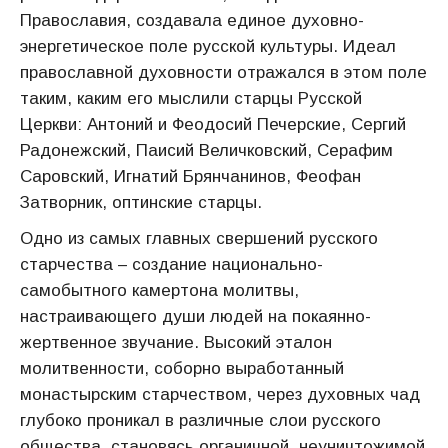
Православия, создавала единое духовно-
энергетическое поле русской культуры. Идеал
православной духовности отражался в этом поле
таким, каким его мыслили старцы Русской
Церкви: Антоний и Феодосий Печерские, Сергий
Радонежский, Паисий Величковский, Серафим
Саровский, Игнатий Брянчанинов, Феофан
Затворник, оптинские старцы.
Одно из самых главных свершений русского
старчества – создание национально-
самобытного камертона молитвы,
настраивающего души людей на покаянно-
жертвенное звучание. Высокий эталон
молитвенности, соборно выработанный
монастырским старчеством, через духовных чад
глубоко проникал в различные слои русского
общества, становясь органичной, неуничтожимой