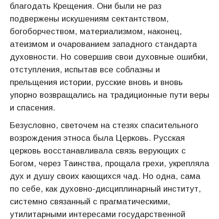
благодать Крещения. Они были не раз
подвержены искушениям сектантством,
богоборчеством, материализмом, нако­нец,
атеизмом и очарованием западного стандарта
духовности. Но совершив свои духовные ошибки,
отступления, испытав все соблазны и
прельщения исто­рии, русские вновь и вновь
упорно возвращались на традиционные пути веры
и спасения.
Безусловно, светочем на стезях спасительного
возрождения этноса была Церковь. Русская
церковь восстанавливала связь верующих с
Богом, через Таинства, прощала грехи, укрепляла
дух и душу своих кающихся чад. Но одна, сама
по себе, как духовно-дисциплинарный институт,
системно связанный с прагматическими,
утилитарными интересами государственной