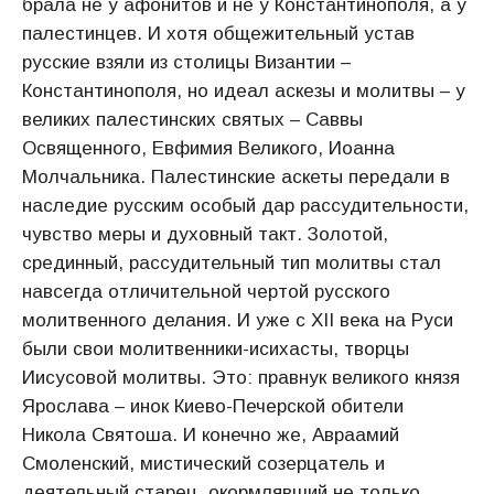
брала не у афонитов и не у Константинополя, а у
палестинцев. И хотя общежительный устав
русские взяли из столицы Византии –
Константинополя, но идеал аскезы и молитвы – у
великих палестинских святых – Саввы
Освященного, Евфимия Великого, Иоанна
Молчальника. Палестинские аскеты передали в
наследие русским особый дар рассудительности,
чувство меры и духовный такт. Золотой,
срединный, рассудительный тип молитвы стал
навсегда отличительной чертой русского
молитвенного делания. И уже с XII века на Руси
были свои молитвенники-исихасты, творцы
Иисусовой молитвы. Это: правнук великого князя
Ярослава – инок Киево-Печерской обители
Никола Святоша. И конечно же, Авраамий
Смоленский, мистический созерцатель и
деятельный старец, окормлявший не только