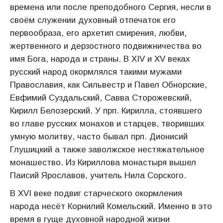
времена или после преподобного Сергия, несли в
своём служении духовный отпечаток его
первообраза, его архетип смирения, любви,
жертвенного и дерзостного подвижничества во
имя Бога, народа и страны. В ХIV и ХV веках
русский народ окормлялся такими мужами
Православия, как Сильвестр и Павел Обнорские,
Евфимий Суздальский, Савва Сторожевский,
Кирилл Белозерский. У прп. Кирилла, стоявшего
во главе русских монахов и старцев, творивших
умную молитву, часто бывал прп. Дионисий
Глушицкий а также заволжское нестяжательное
монашество. Из Кириллова монастыря вышел
Паисий Ярославов, учитель Нила Сорского.
В ХVI веке подвиг старческого окормления
народа несёт Корнилий Ко­мельский. Именно в это
время в гуще духовной народной жизни