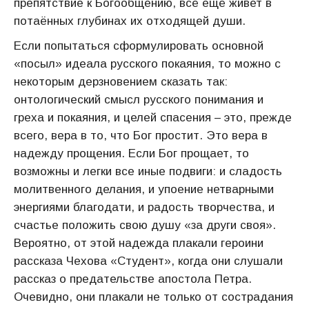
препятствие к Богообщению, всё ещё живет в
потаённых глубинах их отходящей души.
Если попытаться сформулировать основной
«посыл» идеала русского по­каяния, то можно с
некоторым дерзновением сказать так:
онтологический смысл русского понимания и
греха и покаяния, и целей спасения – это, прежде
всего, вера в то, что Бог простит. Это вера в
надежду прощения. Если Бог прощает, то
возможны и легки все иные подвиги: и сладость
молитвенного делания, и упоение нетварными
энергиями благодати, и радость творчества, и
счастье положить свою душу «за други своя».
Вероятно, от этой надежда плакали героини
рассказа Чехова «Студент», когда они слушали
рассказ о предательстве апостола Петра.
Очевидно, они плакали не только от сострадания