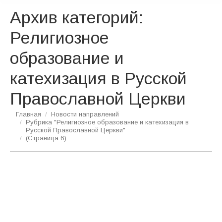
Архив категорий:
Религиозное
образование и
катехизация в Русской
Православной Церкви
Вы здесь:
Главная
Новости направлений
Рубрика "Религиозное образование и катехизация в
Русской Православной Церкви"
(Страница 6)
Синодальной богослужебной комиссией
организован круглый стол «Значение
богослужебных и церковно-певческих