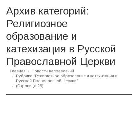
Архив категорий:
Религиозное
образование и
катехизация в Русской
Православной Церкви
Вы здесь:
Главная
Новости направлений
Рубрика "Религиозное образование и катехизация в
Русской Православной Церкви"
(Страница 25)
В Храме Христа Спасителя пройдёт
конференция «Формирование духовно-
нравственной личности в условиях