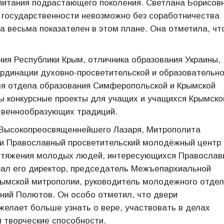
спитания подрастающего поколения. Светлана Борисов
й государственности невозможно без соработничества
а весьма показателен в этом плане. Она отметила, чт
ия Республики Крым, отличника образования Украины,
рдинации духовно-просветительской и образовательн
ля отдела образования Симферопольской и Крымской
ы конкурсные проекты для учащих и учащихся Крымско
твеннообразующих традиций.
ю Высокопреосвященнейшего Лазаря, Митрополита
ри Православный просветительский молодёжный центр
притяжения молодых людей, интересующихся Православ
зал его директор, председатель Межъепархиальной
рымской митрополии, руководитель молодежного отде
ний Полютов. Он особо отметил, что двери
 желает больше узнать о вере, участвовать в делах
 творческие способности.