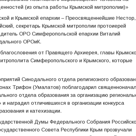
ценностей (из опыта работы Крымской митрополии)»
ской и Крымской епархии – Преосвященнейшие Нестор,
айский, секретарь Крымской митрополии протоиерей
водитель ОРО Симферопольской епархии Виталий
дального ОРОиК.
 благословения от Правящего Архиерея, главы Крымск
итрополита Симферопольского и Крымского, которые
оприятий Синодального отдела религиозного образован
монах Трифон (Умалатов) поблагодарил священнонача
льного отдела образования за организацию региональ
» и наградил отличившихся в организации конкурса
азования и катехизации.
сударственной Думы Федерального Собрания Российск
осударственного Совета Республики Крым прозвучали