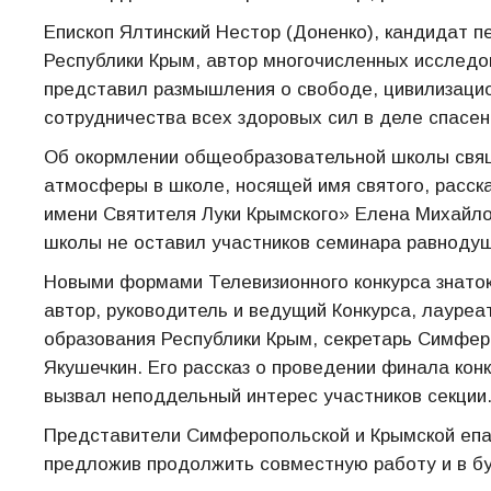
Епископ Ялтинский Нестор (Доненко), кандидат п
Республики Крым, автор многочисленных исследо
представил размышления о свободе, цивилизацио
сотрудничества всех здоровых сил в деле спасен
Об окормлении общеобразовательной школы свящ
атмосферы в школе, носящей имя святого, расс
имени Святителя Луки Крымского» Елена Михайлов
школы не оставил участников семинара равноду
Новыми формами Телевизионного конкурса знаток
автор, руководитель и ведущий Конкурса, лауреа
образования Республики Крым, секретарь Симфер
Якушечкин. Его рассказ о проведении финала ко
вызвал неподдельный интерес участников секции
Представители Симферопольской и Крымской епар
предложив продолжить совместную работу и в б