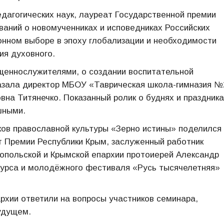
едагогических наук, лауреат Государственной премии
ваний о новомученниках и исповедниках Российских
нном выборе в эпоху глобализации и необходимости
ия духовного.
еннослужителями, о создании воспитательной
казала директор МБОУ «Таврическая школа-гимназия №
на Титянечко. Показанный ролик о буднях и праздник
шными.
ов православной культуры «Зерно истины» поделился
т Премии Республики Крым, заслуженный работник
опольской и Крымской епархии протоиерей Александр
нкурса и молодёжного фестиваля «Русь тысячелетняя»
.
хии ответили на вопросы участников семинара,
удущем.