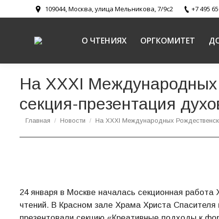
109044, Москва, улица Мельникова, 7/9с2
+7 495 65
О ЧТЕНИЯХ
ОРГКОМИТЕТ
Д
На XХXI Международных 
секция-презентация духо
Вы здесь:
Главная
Новости
На XХXI Международных Рождественс
24 января в Москве началась секционная работ
чтений. В Красном зале Храма Христа Спасителя
презентовали секцию «Креативные подходы к фор