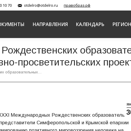
0 10 70
otdelro@otdelro.ru
правобраз.рф
ОКУМЕНТЫ
НАПРАВЛЕНИЯ
КАЛЕНДАРЬ
РЕГИО
Рождественских образоват
вно-просветительских прое
ких образовательных…
Я
3
а ХХХI Международных Рождественских образовательны
 представители Симферопольской и Крымской епархии
мированию позитивного мировоззрения человека на