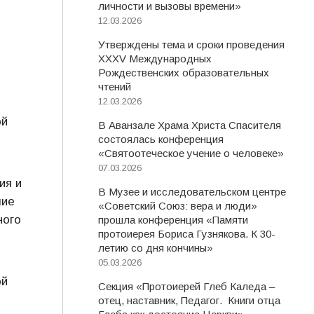
личности и вызовы времени»
12.03.2026
Утверждены тема и сроки проведения
XXXV Международных
Рождественских образовательных
чтений
12.03.2026
ой
В Аванзале Храма Христа Спасителя
состоялась конференция
«Святоотеческое учение о человеке»
07.03.2026
ия и
В Музее и исследовательском центре
лие
«Советский Союз: вера и люди»
ного
прошла конференция «Памяти
протоиерея Бориса Гузнякова. К 30-
летию со дня кончины»
05.03.2026
ой
Секция «Протоиерей Глеб Каледа –
отец, наставник, Педагог. Книги отца