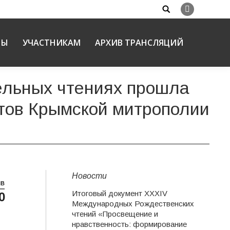
Search:
Вконтакте
НЫ
УЧАСТНИКАМ
АРХИВ ТРАНСЛЯЦИЙ
ельных чтениях прошла
ктов Крымской митрополии
Новости
НВ
Итоговый документ XXХIV
0
х
Международных Рождественских
чтений «Просвещение и
нравственность: формирование