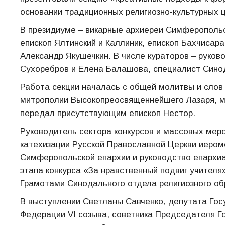
основании традиционных религиозно-культурных 
В президиуме – викарные архиереи Симферополь
епископ Ялтинский и Каллиник, епископ Бахчисар
Александр Якушечкин. В числе кураторов – руко
Сухоребров и Елена Балашова, специалист Сино
Работа секции началась с общей молитвы и слов
митрополии Высокопреосвященнейшего Лазаря, м
передал присутствующим епископ Нестор.
Руководитель сектора конкурсов и массовых мер
катехизации Русской Православной Церкви иеро
Симферопольской епархии и руководство епархиа
этапа конкурса «За нравственный подвиг учителя
Грамотами Синодального отдела религиозного обр
В выступлении Светланы Савченко, депутата Го
Федерации VI созыва, советника Председателя Г