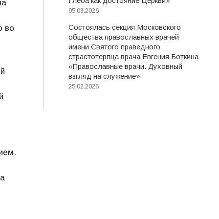
Глеба как достояние Церкви»
на
05.03.2026
Состоялась секция Московского
о во
общества православных врачей
имени Святого праведного
страстотерпца врача Евгения Боткина
«Православные врачи. Духовный
ой
взгляд на служение»
25.02.2026
й
ием.
ла