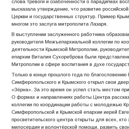
слова тревоги и озабоченности о парадигмах во
высказала утверждение, что развитие российско
Церкви и государственных структур. Пример Крым
многом это заслуга митрополита Лазаря.
В выступлении заслуженного работника образован
руководителя Межъепархиальной коллегии по коо
деятельности Крымской Митрополии, руководите
епархии Виталия Сухореброва были представлен
Митрополии в сфере воспитания в духе государс
Только в конце прошлого года по благословени
Симферопольского и Крымского открыл свои две
«Зёрна». За это время он успел стать местом 
О формах и направлениях работы Центра расска
коллегии по координации работы с молодежью К
Симферопольской и Крымской епархии иерей Евге
просветительского центра открыты для всех, кто
милосердия и волонтёрской помощи, развить свои