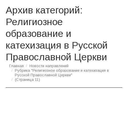
Архив категорий:
Религиозное
образование и
катехизация в Русской
Православной Церкви
Вы здесь:
Главная
Новости направлений
Рубрика "Религиозное образование и катехизация в
Русской Православной Церкви"
(Страница 11)
Состоялась конференция «Русская
словесность: многоплодное древо с
православными корнями»